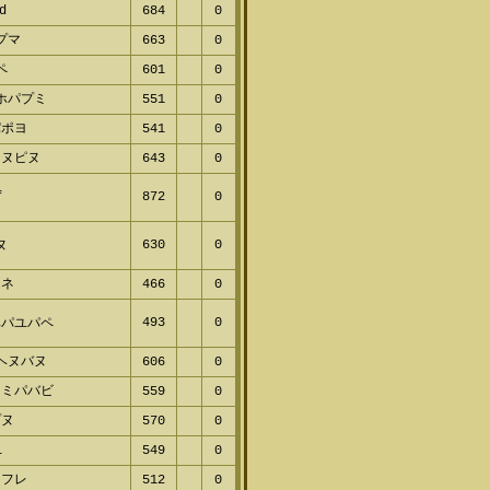
d
684
0
プマ
663
0
ペ
601
0
ホパプミ
551
0
パポヨ
541
0
ネヌピヌ
643
0
f
872
0
630
0
ヌ
ムネ
466
0
493
0
ベパユパペ
ヘヌバヌ
606
0
ミミパバビ
559
0
プヌ
570
0
l
549
0
ャフレ
512
0