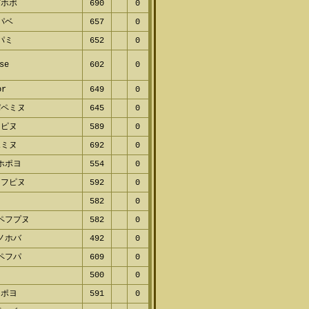
ピホポ
690
0
パベ
657
0
パミ
652
0
se
602
0
or
649
0
パペミヌ
645
0
ヌピヌ
589
0
ポミヌ
692
0
ホポヨ
554
0
ノフピヌ
592
0
ヨ
582
0
ペフプヌ
582
0
ノホバ
492
0
ペフパ
609
0
500
0
ミポヨ
591
0