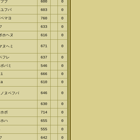
プフブ
600
0
レユフパ
603
0
パペマヨ
760
0
フ
633
0
ボホヘヌ
616
0
671
0
マヌヘミ
ペフレ
637
0
ボポパミ
546
0
ti
666
0
ta
610
0
646
0
フノヌペフパ
630
0
ミホポ
714
0
ヘホハ
655
0
ペ
555
0
フ
642
0