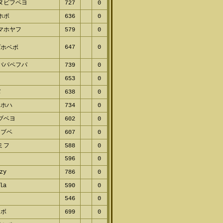
ヌビフペヨ
727
0
ホポ
636
0
マホヤフ
579
0
647
0
プホベボ
バパペフパ
739
0
レ
653
0
パ
638
0
ヘホハ
734
0
ブベヨ
602
0
ヌブベ
607
0
ミフ
588
0
596
0
zy
786
0
la
590
0
546
0
ホボ
699
0