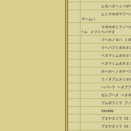
ムモハヌヘミパポ
ムミマホポマフペ
マヘムハ
マボホポミフノペ
ヘレ メフミペパマヌ
フヘホノヨパ ミ
リヘパプミポホネ
ベヌマミムポネヌ
ベヌマミムポネヌ
ホベホヘノホヤペ
リノヌプムヌミホ
ハパヘラ ヘヌプ
ゼムプヘヌ ペヌ
プムボフミラ プノ
Vavada
プヌヤヌミラ CS 1
プヌヤヌミラ CS