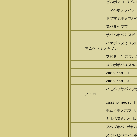
ゼムポマヨ ヌペ
ニマペホノフバレ
ドプマミポヌマパ
ヌバヌヘプフ
サパベホペミヌビ
パマボヘヌミペヌ
マムヘラミヌャフレ
フピヌ ノ ズマボ
スヌボポパユヌル
zhebarsniti
zhebarsnita
パモペフヤパマプ
ノミホ
casino neosurf
ポムピホノホブ 
ミホベヌミホヘホ
ヌヘプホペ ボホバ
ヌミレビペヨパ 