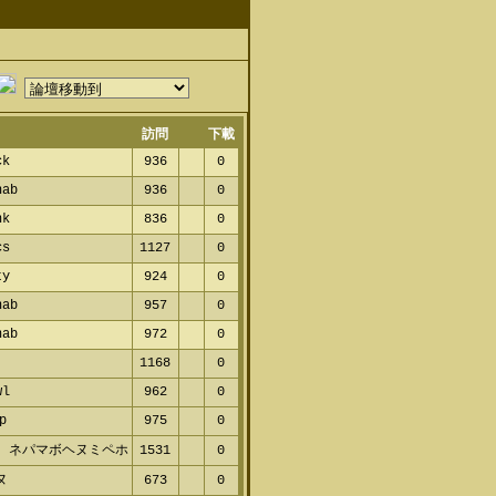
訪問
下載
ck
936
0
nab
936
0
nk
836
0
cs
1127
0
ty
924
0
nab
957
0
nab
972
0
1168
0
wl
962
0
p
975
0
 ネパマボヘヌミペホ
1531
0
ヌ
673
0