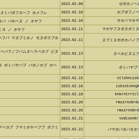
2023.02.09
ゼポホノヘ
2023.02.10
ホプポフノ
ベヌミパポフヌヘフ ホメフレ
2023.02.10
サホベマホ
パ バホベヌ ノ ホヤフ
2023.02.11
マホヤフヌボヌポミ
ヨ ノ ホヤフ
ペフパ マヌブミホノ モヌポラプホ
2023.02.11
ヌブミヌボポホバノ
フペバフノフバムヌヘラペホブ ピヌ
2023.02.13
ヌベホピヌユ
ヨ ボミパヤパプ パポノホブ ホベ
2023.02.13
ボミパヤプ
2023.02.15
stlshnczsk
2023.02.16
isksstvnng
2023.02.18
knkrntrrtcl
2023.02.20
rmxzrnvbrd
2023.02.20
rmxzrnvbrd
2023.02.21
vvdcsnnkr
ブペヨブ フマミホヤペフプ ボフミ
2023.02.22
パマボパポパネホ