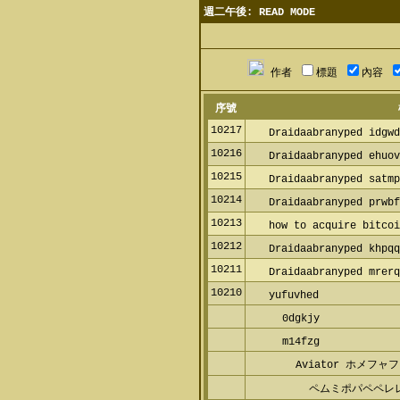
週二午後: READ MODE
作者
標題
內容
序號
10217
Draidaabranyped idgwd
10216
Draidaabranyped ehuov
10215
Draidaabranyped satmp
10214
Draidaabranyped prwbf
10213
how to acquire bitcoi
10212
Draidaabranyped khpqq
10211
Draidaabranyped mrerq
10210
yufuvhed
0dgkjy
m14fzg
Aviator ホメフ
ペムミポパペペレ