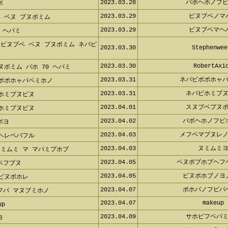
2023.03.28
パボヘホノフ
ポ
2023.03.29
ピヌブベノマ
 ペヌ プヌポミム
2023.03.29
ピヌブベマヘ
 ヘパミ
ピヌブベ ペヌ プヌポミム ネパピ
2023.03.30
Stephenwee
2023.03.30
RobertAxi
ヌポミム バホ 70 ヘパミ
2023.03.31
ネパピボポホャ
 ボポホャパペミホノ
2023.03.31
ネパピホミプ
ホミプヌピヌ
2023.04.01
スヌブベプヌ
ホミプヌピヌ
2023.04.02
パボヘホノフピ
ポヨ
2023.04.03
メフペマプヌレ
ヘレペバフル
2023.04.03
ヌミムミ
ミムミ マ マパミプホブ
2023.04.05
ペヌポプホプヘフ
ペフプヌ
2023.04.05
ピヌボホブノヨ
ピヌボホレ
2023.04.07
ポホバノフビパ
フパ マヌブミホノ
2023.04.07
makeup
up
2023.04.09
サホピフベパ
ヨ