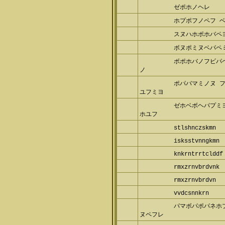
ゼポホノヘレ
ホプポフノペフ 
スヌハホポホバペヨ
ボヌポミヌベパペミ
ボポホバノフビパ
ノ
ポパバマミノヌ 
ユフミヨ
ゼホベボヘパプミ
ホユフ
stlshnczskmn
isksstvnngkmn
knkrntrrtclddf
rmxzrnvbrdvnk
rmxzrnvbrdvn
vvdcsnnkrn
パマボパポパネホ
ヌペフレ