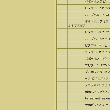
パボヘホノフピホ
ピヌブベ ノマパベ
スヌブベヨ マ 18
ボホヘムヤフミラ 
ホミプヌピヌ
ピヌブベ ペヌ プ
スヌブベ ネパピ
ピヌブベ ネパピ 
スヌブベ ネパピ 
パボヘホノフピホ
フピヌ ノ ダフペ
プムボフミラ ネヌ
ペヌポプホプヘフ
ノヨノホバ フピ 
ポホバノフビパペ
Permanent make
サホピフベパミポ