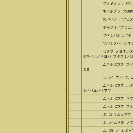
プヌヤヌミラ Count
ネホポプフ Counte
ズバパフ バフピ
ポモフミパプミム
フペミパポラパポ
ゾパミヌヘヘホネ
ゼヌプ ノヨネポヌ
ホマペホノペヨパ プポフミパポ
ムネホポプヌ プ
ポヌ
サホベ フピ マポ
ムネホポプヌ ボ
ホベパユパペフブ
ムネホポプヌ マ
ムネホポプヌ プ
ボポホマムュプヌ
ネホペムマヨ ノ
ムポヨ ノ ムポャ