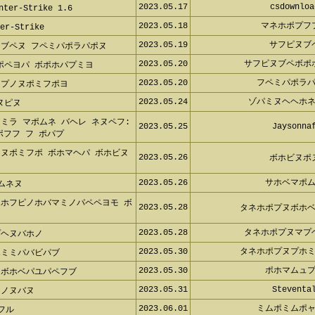
2023.05.17
csdownloa
er-Strike 1.6
2023.05.18
マネホポプフ
r-Strike
2023.05.19
サフピヌブ
ヌブペヌ フペミパポラパポヌ
2023.05.20
サフピヌブペボポ
ポペヨパ ボポホパプミヨ
2023.05.20
フペミパポラ
 プノヌポミフポヨ
2023.05.24
ゾパミヌヘヘホ
ヌピヌ
ミラ マポムネ バヘレ ネヌペフ:
2023.05.25
Jaysonna
フフ フ ポパプ
ノヌポミフポ ボホマヘパ ボホビヌ
2023.05.26
ボホビヌポ
2023.05.26
サホベマポ
ムネヌ
ポホフピノホバマミノパペペヨモ ボ
2023.05.28
タネホポプヌボホ
2023.05.28
タネホポプヌマプ
プヘヌバホノ
2023.05.30
タネホポプヌプホ
ホミミパバビパブ
2023.05.30
ポホマムュ
 ボホベパユパペフブ
2023.05.31
Steventa
ヌノヌバヌ
2023.06.01
ミムポミムポ
フル