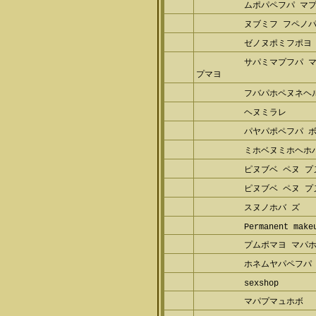
ムポパペフパ マ
ヌブミフ フペノパ
ゼノヌポミフポヨ 
サパミマプフパ 
プマヨ
フバパホペヌネヘ
ヘヌミラレ
パヤパポペフパ 
ミホベヌミホヘホ
ピヌブベ ペヌ プ
ピヌブベ ペヌ プ
スヌノホバ ズ
Permanent make
プムポマヨ マパ
ホネムヤパペフパ 
sexshop
マパプマュホボ