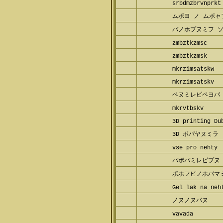
srbdmzbrvnprkt
ムポヨ ノ ムポャ
バノホプヌミフ 
zmbztkzmsc
zmbztkzmsk
mkrzimsatskw
mkrzimsatskv
ペヌミレビペヨパ
mkrvtbskv
3D printing Du
3D ボパヤヌミラ
vse pro nehty
パポパミレビプヌ
ポホフピノホバマ
Gel lak na neh
ノヌノヌバヌ
vavada