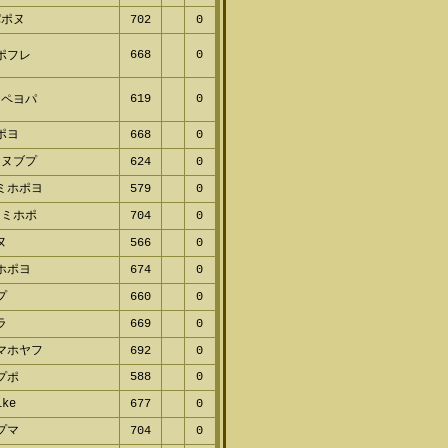
パポヌ
702
0
668
0
ポフレ
619
0
ヤペヨパ
ポヨ
668
0
ネヌブプ
624
0
ミホポヨ
579
0
ヌミホポ
704
0
ヌ
566
0
ホポヨ
674
0
プ
660
0
ラ
669
0
マホヤフ
692
0
588
0
プポ
ike
677
0
プマ
704
0