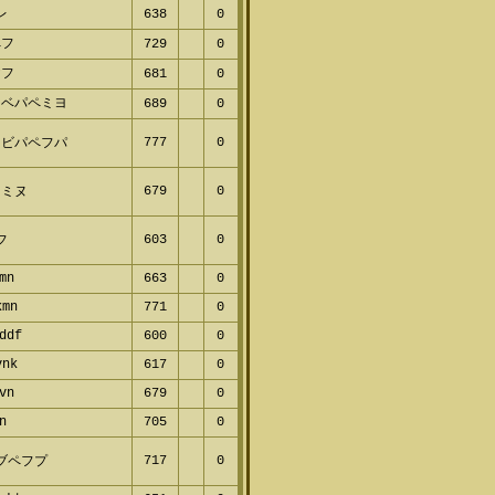
レ
638
0
ペフ
729
0
ヤフ
681
0
ヌベパペミヨ
689
0
777
0
フビパペフパ
679
0
フミヌ
603
0
フ
mn
663
0
kmn
771
0
ddf
600
0
vnk
617
0
vn
679
0
n
705
0
717
0
ブペフプ