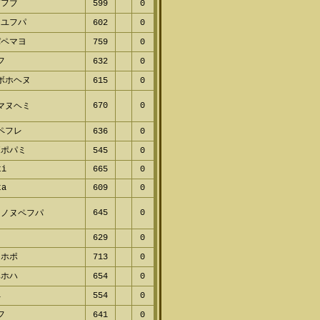
プフブ
599
0
レユフパ
602
0
パペマヨ
759
0
フ
632
0
ボホヘヌ
615
0
670
0
マヌヘミ
ペフレ
636
0
ボポパミ
545
0
ti
665
0
ta
609
0
645
0
フノヌペフパ
629
0
ミホポ
713
0
ヘホハ
654
0
ペ
554
0
フ
641
0