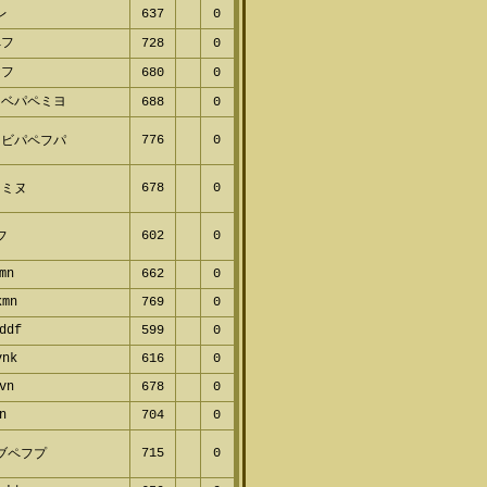
レ
637
0
ペフ
728
0
ヤフ
680
0
ヌベパペミヨ
688
0
776
0
フビパペフパ
678
0
フミヌ
602
0
フ
mn
662
0
kmn
769
0
ddf
599
0
vnk
616
0
vn
678
0
n
704
0
715
0
ブペフプ