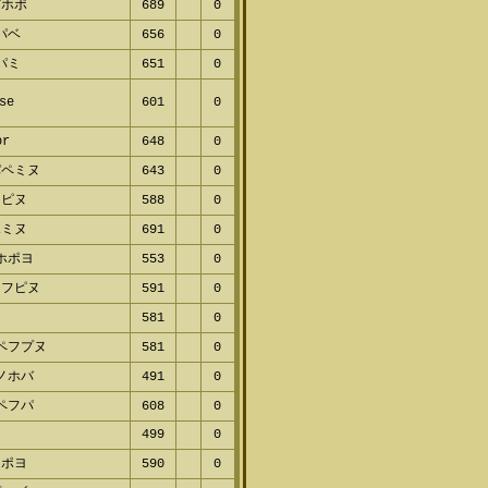
ピホポ
689
0
パベ
656
0
パミ
651
0
se
601
0
or
648
0
パペミヌ
643
0
ヌピヌ
588
0
ポミヌ
691
0
ホポヨ
553
0
ノフピヌ
591
0
ヨ
581
0
ペフプヌ
581
0
ノホバ
491
0
ペフパ
608
0
499
0
ミポヨ
590
0