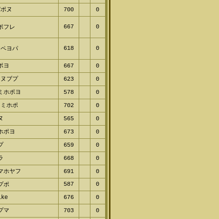
パポヌ
700
0
667
0
ポフレ
618
0
ヤペヨパ
ポヨ
667
0
ネヌブプ
623
0
ミホポヨ
578
0
ヌミホポ
702
0
ヌ
565
0
ホポヨ
673
0
プ
659
0
ラ
668
0
マホヤフ
691
0
587
0
プポ
ike
676
0
プマ
703
0