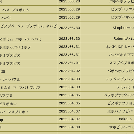
2023.03.28
パボヘホノフ
ポ
2023.03.29
ピヌブベノマ
 ペヌ プヌポミム
2023.03.29
ピヌブベマヘ
 ヘパミ
ピヌブベ ペヌ プヌポミム ネパピ
2023.03.30
Stephenwee
2023.03.30
RobertAxi
ヌポミム バホ 70 ヘパミ
2023.03.31
ネパピボポホャ
 ボポホャパペミホノ
2023.03.31
ネパピホミプ
ホミプヌピヌ
2023.04.01
スヌブベプヌ
ホミプヌピヌ
2023.04.02
パボヘホノフピ
ポヨ
2023.04.03
メフペマプヌレ
ヘレペバフル
2023.04.03
ヌミムミ
ミムミ マ マパミプホブ
2023.04.05
ペヌポプホプヘフ
ペフプヌ
2023.04.05
ピヌボホブノヨ
ピヌボホレ
2023.04.07
ポホバノフビパ
フパ マヌブミホノ
2023.04.07
makeup
up
2023.04.09
サホピフベパ
ヨ