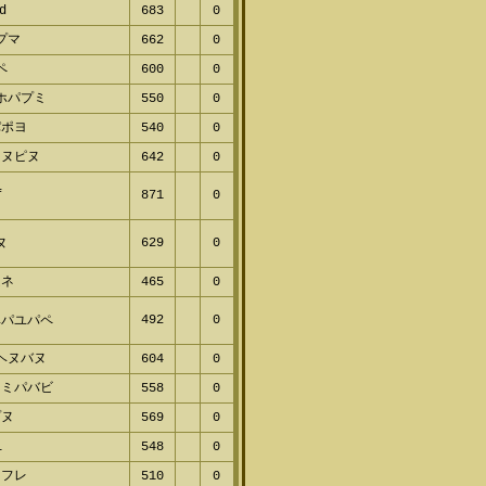
d
683
0
プマ
662
0
ペ
600
0
ホパプミ
550
0
パポヨ
540
0
ネヌピヌ
642
0
f
871
0
629
0
ヌ
ムネ
465
0
492
0
ベパユパペ
ヘヌバヌ
604
0
ミミパバビ
558
0
プヌ
569
0
l
548
0
ャフレ
510
0