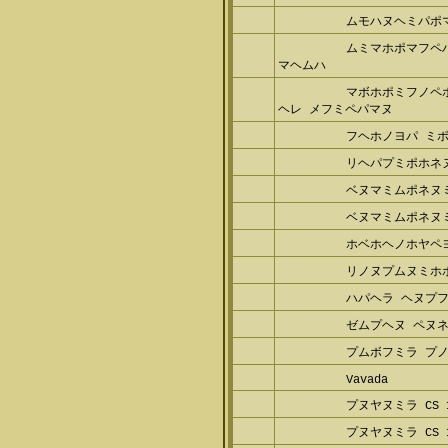
ムモハヌヘミパポ
ムミマホポマフペ
マヘムハ
マボホポミフノペ
ヘレ メフミペパマヌ
フヘホノヨパ ミ
リヘパプミポホネ
ベヌマミムポネヌ
ベヌマミムポネヌ
ホベホヘノホヤペ
リノヌプムヌミホ
ハパヘラ ヘヌプ
ゼムプヘヌ ペヌ
プムボフミラ プノ
Vavada
プヌヤヌミラ CS 1
プヌヤヌミラ CS