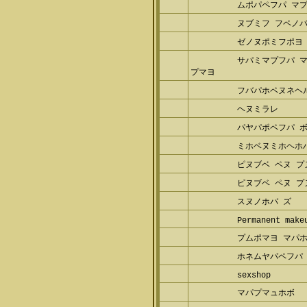
ムポパペフパ マ
ヌブミフ フペノパ
ゼノヌポミフポヨ 
サパミマプフパ 
プマヨ
フバパホペヌネヘ
ヘヌミラレ
パヤパポペフパ 
ミホベヌミホヘホ
ピヌブベ ペヌ プ
ピヌブベ ペヌ プ
スヌノホバ ズ
Permanent make
プムポマヨ マパ
ホネムヤパペフパ 
sexshop
マパプマュホボ