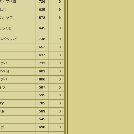
ヌビフペヨ
726
0
ホポ
635
0
マホヤフ
578
0
645
0
プホベボ
バパペフパ
738
0
レ
652
0
パ
637
0
ヘホハ
733
0
ブベヨ
601
0
ヌブベ
606
0
ミフ
587
0
595
0
zy
785
0
la
589
0
545
0
ホボ
698
0