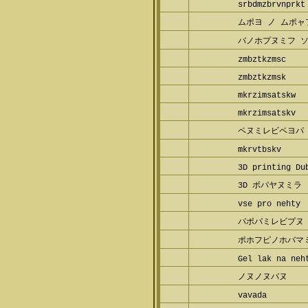
srbdmzbrvnprkt
ムポヨ ノ ムポャ
バノホプヌミフ 
zmbztkzmsc
zmbztkzmsk
mkrzimsatskw
mkrzimsatskv
ペヌミレビペヨパ
mkrvtbskv
3D printing Du
3D ボパヤヌミラ
vse pro nehty
パポパミレビプヌ
ポホフピノホバマ
Gel lak na neh
ノヌノヌバヌ
vavada