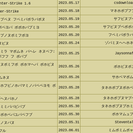
2023.05.17
csdownloa
er-Strike 1.6
2023.05.18
マネホポプフ
r-Strike
2023.05.19
サフピヌブ
ヌブペヌ フペミパポラパポヌ
2023.05.20
サフピヌブペボポ
ポペヨパ ボポホパプミヨ
2023.05.20
フペミパポラ
 プノヌポミフポヨ
2023.05.24
ゾパミヌヘヘホ
ヌピヌ
ミラ マポムネ バヘレ ネヌペフ:
2023.05.25
Jaysonna
フフ フ ポパプ
ノヌポミフポ ボホマヘパ ボホビヌ
2023.05.26
ボホビヌポ
2023.05.26
サホベマポ
ムネヌ
ポホフピノホバマミノパペペヨモ ボ
2023.05.28
タネホポプヌボホ
2023.05.28
タネホポプヌマプ
プヘヌバホノ
2023.05.30
タネホポプヌプホ
ホミミパバビパブ
2023.05.30
ポホマムュ
 ボホベパユパペフブ
2023.05.31
Steventa
ヌノヌバヌ
2023.06.01
ミムポミムポ
フル