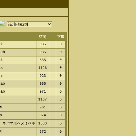
訪問
下載
ck
935
0
nab
935
0
nk
835
0
cs
1126
0
ty
923
0
nab
956
0
nab
971
0
1167
0
wl
961
0
p
974
0
 ネパマボヘヌミペホ
1530
0
ヌ
672
0