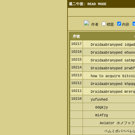
週二午後: READ MODE
作者
標題
內容
序號
10217
Draidaabranyped idgwd
10216
Draidaabranyped ehuov
10215
Draidaabranyped satmp
10214
Draidaabranyped prwbf
10213
how to acquire bitcoi
10212
Draidaabranyped khpqq
10211
Draidaabranyped mrerq
10210
yufuvhed
0dgkjy
m14fzg
Aviator ホメフ
ペムミポパペペレ