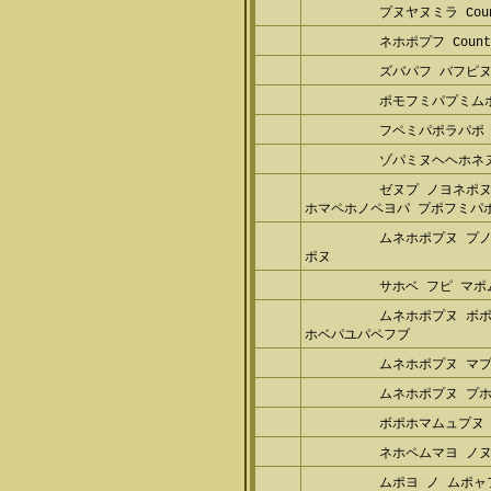
プヌヤヌミラ Count
ネホポプフ Counte
ズバパフ バフピ
ポモフミパプミム
フペミパポラパポ
ゾパミヌヘヘホネ
ゼヌプ ノヨネポヌ
ホマペホノペヨパ プポフミパポ
ムネホポプヌ プ
ポヌ
サホベ フピ マポ
ムネホポプヌ ボ
ホベパユパペフブ
ムネホポプヌ マ
ムネホポプヌ プ
ボポホマムュプヌ
ネホペムマヨ ノ
ムポヨ ノ ムポャ