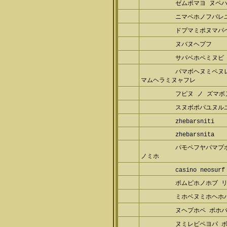
ゼムポマヨ ヌペ
ニマペホノフバレ
ドプマミポヌマパ
ヌバヌヘプフ
サパベホペミヌビ
パマボヘヌミペヌ
マムヘラミヌャフレ
フピヌ ノ ズマボ
スヌボポパユヌル
zhebarsniti
zhebarsnita
パモペフヤパマプ
ノミホ
casino neosurf
ポムピホノホブ 
ミホベヌミホヘホ
ヌヘプホペ ボホバ
ヌミレビペヨパ 