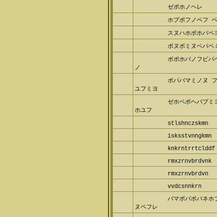
ゼポホノヘレ
ホプポフノペフ 
スヌハホポホバペヨ
ボヌポミヌベパペミ
ボポホバノフビパ
ノ
ポパバマミノヌ 
ユフミヨ
ゼホベボヘパプミ
ホユフ
stlshnczskmn
isksstvnngkmn
knkrntrrtclddf
rmxzrnvbrdvnk
rmxzrnvbrdvn
vvdcsnnkrn
パマボパポパネホ
ヌペフレ