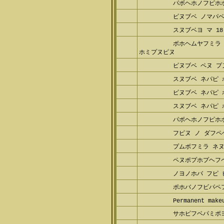
パボヘホノフピホ
ピヌブベ ノマパベ
スヌブベヨ マ 18
ボホヘムヤフミラ 
ホミプヌピヌ
ピヌブベ ペヌ プ
スヌブベ ネパピ
ピヌブベ ネパピ 
スヌブベ ネパピ 
パボヘホノフピホ
フピヌ ノ ダフペ
プムボフミラ ネヌ
ペヌポプホプヘフ
ノヨノホバ フピ 
ポホバノフビパペ
Permanent make
サホピフベパミポ