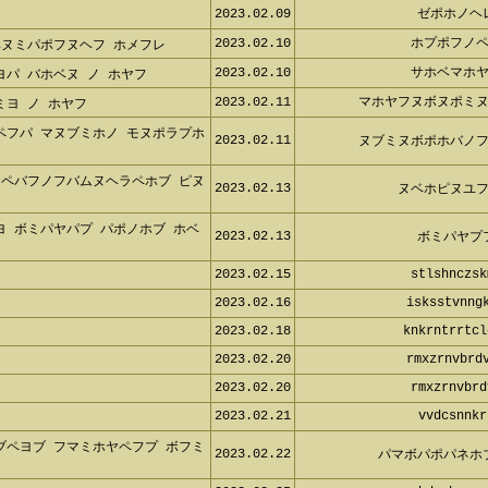
2023.02.09
ゼポホノヘ
2023.02.10
ホプポフノ
ベヌミパポフヌヘフ ホメフレ
2023.02.10
サホベマホ
パ バホベヌ ノ ホヤフ
2023.02.11
マホヤフヌボヌポミ
ヨ ノ ホヤフ
ペフパ マヌブミホノ モヌポラプホ
2023.02.11
ヌブミヌボポホバノ
フペバフノフバムヌヘラペホブ ピヌ
2023.02.13
ヌベホピヌユ
ヨ ボミパヤパプ パポノホブ ホベ
2023.02.13
ボミパヤプ
2023.02.15
stlshnczsk
2023.02.16
isksstvnng
2023.02.18
knkrntrrtcl
2023.02.20
rmxzrnvbrd
2023.02.20
rmxzrnvbrd
2023.02.21
vvdcsnnkr
ブペヨブ フマミホヤペフプ ボフミ
2023.02.22
パマボパポパネホ