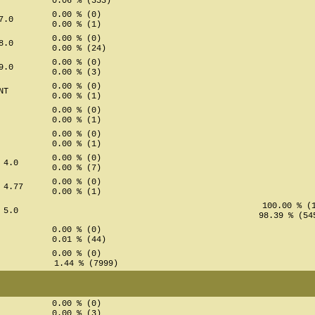
0.06 % (353)
0.00 % (0)
7.0
0.00 % (1)
0.00 % (0)
8.0
0.00 % (24)
0.00 % (0)
9.0
0.00 % (3)
0.00 % (0)
NT
0.00 % (1)
0.00 % (0)
0.00 % (1)
0.00 % (0)
0.00 % (1)
0.00 % (0)
 4.0
0.00 % (7)
0.00 % (0)
 4.77
0.00 % (1)
100.00 % (
 5.0
98.39 % (54
0.00 % (0)
0.01 % (44)
0.00 % (0)
1.44 % (7999)
0.00 % (0)
0.00 % (3)