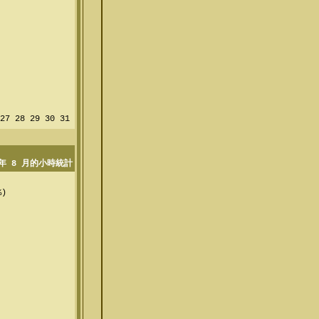
27
28
29
30
31
 年 8 月的小時統計
%)