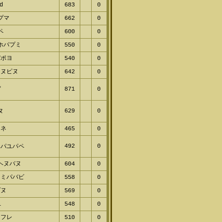
プマ
703
0
d
683
0
プマ
662
0
ペ
600
0
ホパプミ
550
0
ポヨ
540
0
ヌピヌ
642
0
871
0
629
0
ヌ
ネ
465
0
492
0
パユパペ
ヘヌバヌ
604
0
ミパバビ
558
0
ヌ
569
0
548
0