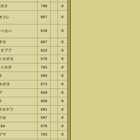
フ
641
0
ポヌ
700
0
667
0
ポフレ
618
0
ペヨパ
ポヨ
667
0
ヌブプ
623
0
ミホポヨ
578
0
ミホポ
702
0
ヌ
565
0
ホポヨ
673
0
プ
659
0
ラ
668
0
マホヤフ
691
0
587
0
プポ
ke
676
0