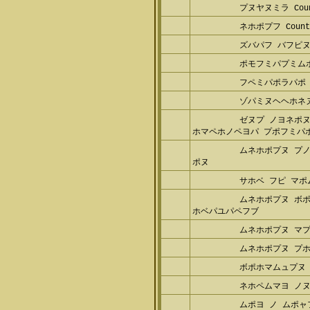
プヌヤヌミラ CS
プヌヤヌミラ Count
ネホポプフ Counte
ズバパフ バフピ
ポモフミパプミム
フペミパポラパポ
ゾパミヌヘヘホネ
ゼヌプ ノヨネポ
フ: ホマペホノペヨパ プポフ
ムネホポプヌ プ
ポヌ
サホベ フピ マ
ムネホポプヌ ボ
ボホベパユパペフブ
ムネホポプヌ マ
ムネホポプヌ プ
ボポホマムュプヌ
ネホペムマヨ ノ