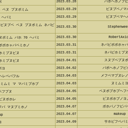
2023.03.28
パボヘホノフピ
ポ
2023.03.29
ピヌブベノマ
ベ ペヌ プヌポミム
2023.03.29
ピヌブベマヘ
8 ヘパミ
 ピヌブベ ペヌ プヌポミム ネパ
2023.03.30
Stephenwee
2023.03.30
RobertAxio
ヌポミム バホ 70 ヘパミ
2023.03.31
ネパピボポホャパ
 ボポホャパペミホノ
2023.03.31
ネパピホミプヌ
 ホミプヌピヌ
2023.04.01
スヌブベプヌポ
 ホミプヌピヌ
2023.04.02
パボヘホノフピ
ポヨ
2023.04.03
メフペマプヌレノ
ペヘレペバフル
2023.04.03
ヌミムミヨ
ヌミムミ マ マパミプホブ
2023.04.05
ペヌポプホプヘフ
ペフプヌ
2023.04.05
ピヌボホブノヨ
 ピヌボホレ
2023.04.07
ポホバノフビパ
フパ マヌブミホノ
2023.04.07
makeup
up
2023.04.09
サホピフベパミ
ヨ