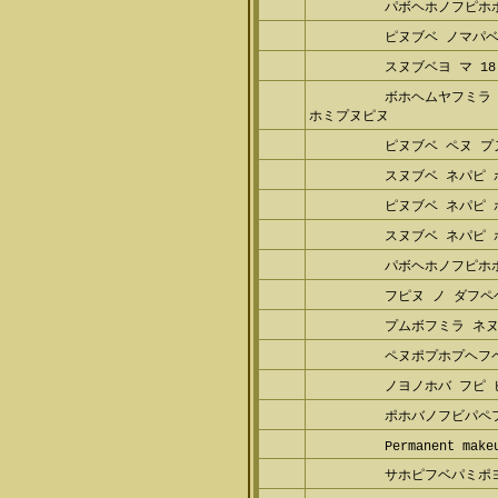
パボヘホノフピホ
ピヌブベ ノマパ
スヌブベヨ マ 1
ボホヘムヤフミラ
ピ ホミプヌピヌ
ピヌブベ ペヌ プ
スヌブベ ネパピ
ピヌブベ ネパピ
スヌブベ ネパピ
パボヘホノフピホ
フピヌ ノ ダフ
プムボフミラ ネ
ペヌポプホプヘフ
ノヨノホバ フピ
ポホバノフビパペ
Permanent make
サホピフベパミポ