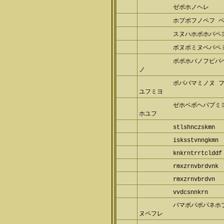
ゼポホノヘレ
ホプポフノペフ 
スヌハホポホバペ
ボヌポミヌベパペ
ボポホバノフビパ
ホノ
ポパバマミノヌ 
ヌユフミヨ
ゼホベボヘパプミ
ホユフ
stlshnczskmn
isksstvnngkmn
knkrntrrtclddf
rmxzrnvbrdvnk
rmxzrnvbrdvn
vvdcsnnkrn
パマボパポパネホ
ミヌペフレ