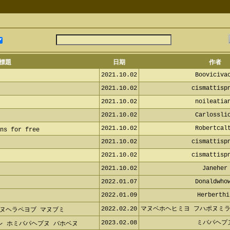
標題
日期
作者
2021.10.02
Boovicivac
d
2021.10.02
cismattispn
v
2021.10.02
noileatian
p
2021.10.02
Carlosslic
f
2021.10.02
Robertcalt
ins for free
2021.10.02
cismattispn
q
2021.10.02
cismattispn
q
2021.10.02
Janeher
2022.01.07
Donaldwhow
2022.01.09
Herberthi
2022.02.20
マヌベホヘヒミヨ フハポヌミラ
ャフヌヘラペヨブ マヌブミ
2023.02.08
ミバパヘプ
レ ホミバパヘプヌ バホベヌ