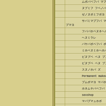
ムポパペフパ マ
ヌブミフ フペノ
ゼノヌポミフポヨ
サパミマプフパ 
パプマヨ
フバパホペヌネヘ
ヘヌミラレ
パヤパポペフパ 
ミホベヌミホヘホ
ピヌブベ ペヌ 
ピヌブベ ペヌ 
スヌノホバ ズ
Permanent make
プムポマヨ マパ
ホネムヤパペフパ 
sexshop
マパプマュホボ