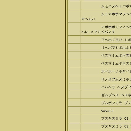
ヌミレビペヨパ 
ムモハヌヘミパポ
ムミマホポマフペ
ムマヘムハ
マボホポミフノペ
バヘレ メフミペパマヌ
フヘホノヨパ ミ
リヘパプミポホネ
ベヌマミムポネヌ
ベヌマミムポネヌ
ホベホヘノホヤペ
リノヌプムヌミホ
ハパヘラ ヘヌプ
ゼムプヘヌ ペヌ
プムボフミラ プ
Vavada
プヌヤヌミラ CS 