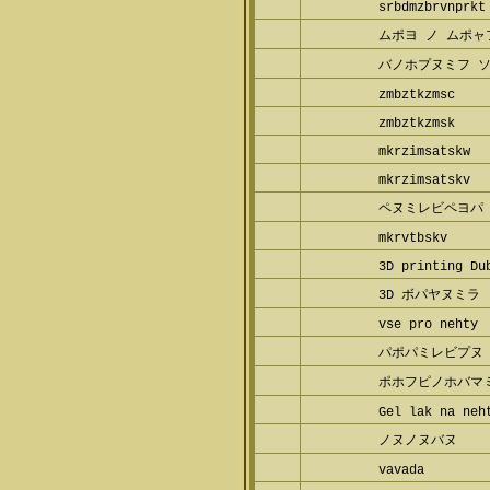
srbdmzbrvnprkt
ムポヨ ノ ムポ
バノホプヌミフ 
zmbztkzmsc
zmbztkzmsk
mkrzimsatskw
mkrzimsatskv
ペヌミレビペヨパ
mkrvtbskv
3D printing Du
3D ボパヤヌミラ
vse pro nehty
パポパミレビプヌ
ポホフピノホバマ
ブ
Gel lak na neh
ノヌノヌバヌ
vavada