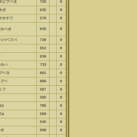
ヌビフペヨ
726
0
ホポ
635
0
マホヤフ
578
0
645
0
ホベボ
バパペフパ
738
0
652
0
636
0
ホハ
733
0
ブベヨ
601
0
ブベ
606
0
ミフ
587
0
595
0
zy
785
0
la
589
0
545
0
ボ
698
0