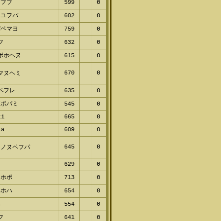
フブ
599
0
ユフパ
602
0
ペマヨ
759
0
フ
632
0
ボホヘヌ
615
0
670
0
マヌヘミ
ペフレ
635
0
ポパミ
545
0
i
665
0
a
609
0
645
0
ノヌペフパ
629
0
ホポ
713
0
ホハ
654
0
554
0