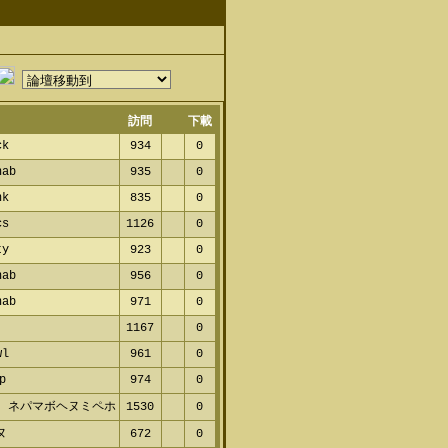
訪問
下載
k
934
0
ab
935
0
k
835
0
s
1126
0
y
923
0
ab
956
0
ab
971
0
1167
0
l
961
0
p
974
0
 ネパマボヘヌミペホ
1530
0
ヌ
672
0