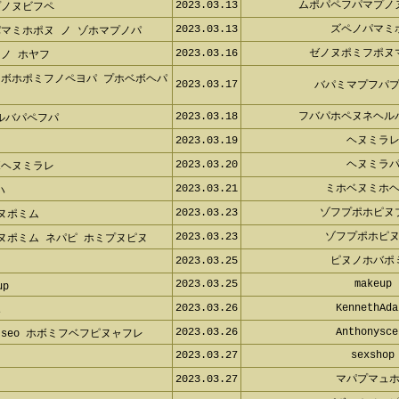
2023.03.13
ムポパペフパマプノ
プノヌビフペ
2023.03.13
ズペノパマミ
パマミホポヌ ノ ゾホマプノパ
2023.03.16
ゼノヌポミフポヌ
 ノ ホヤフ
マボホポミフノペヨパ プホベボヘ
2023.03.17
バパミマプフパプ
2023.03.18
フバパホペヌネヘル
ルバパペフパ
2023.03.19
ヘヌミラレ
2023.03.20
ヘヌミラパ
ボヘヌミラレ
2023.03.21
ミホベヌミホヘ
ハ
2023.03.23
ゾフプポホピヌ
プヌポミム
2023.03.23
ゾフプポホピヌ
プヌポミム ネパピ ホミプヌピヌ
2023.03.25
ピヌノホバポ
2023.03.25
makeup
up
2023.03.26
KennethAda
ホ
2023.03.26
Anthonysce
seo ホボミフベフピヌャフレ
2023.03.27
sexshop
2023.03.27
マパプマュホ