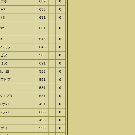
ホポ
689
0
パベ
656
0
パミ
651
0
se
601
0
r
648
0
ペミヌ
643
0
ピヌ
588
0
ミヌ
691
0
ホポヨ
553
0
フピヌ
591
0
581
0
ペフプヌ
581
0
ノホバ
491
0
ペフパ
608
0
498
0
ポヨ
590
0