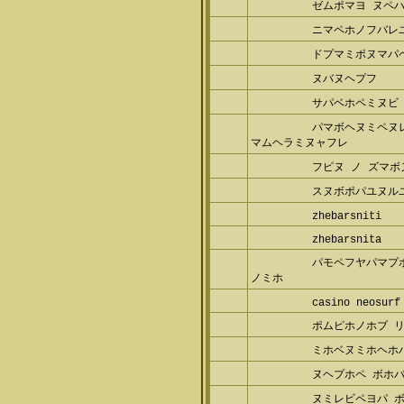
ゼムポマヨ ヌペ
ニマペホノフバレ
ドプマミポヌマパ
ヌバヌヘプフ
サパベホペミヌビ
パマボヘヌミペヌ
ペマムヘラミヌャフレ
フピヌ ノ ズマ
スヌボポパユヌル
zhebarsniti
zhebarsnita
パモペフヤパマプ
ヌノミホ
casino neosurf
ポムピホノホブ 
ミホベヌミホヘホ
ヌヘプホペ ボホ