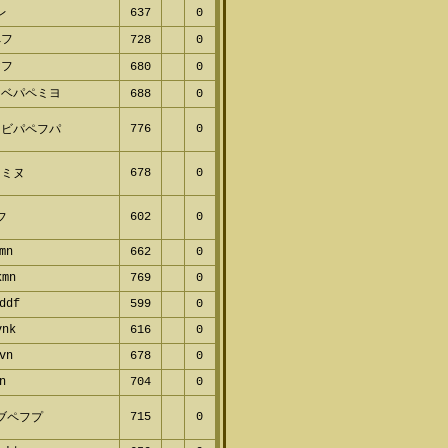
レ
637
0
フ
728
0
フ
680
0
ベパペミヨ
688
0
776
0
ビパペフパ
678
0
ミヌ
602
0
フ
mn
662
0
mn
769
0
ddf
599
0
nk
616
0
vn
678
0
n
704
0
715
0
ブペフプ