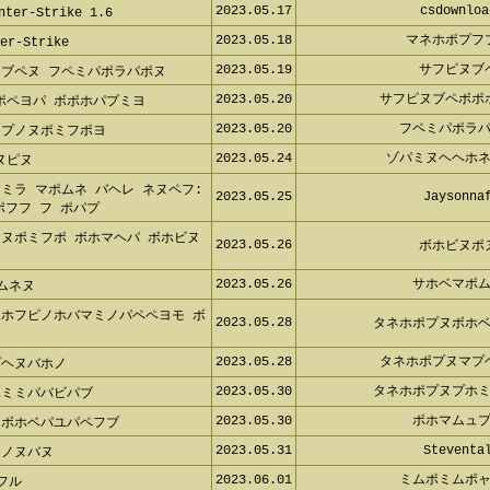
2023.05.16
プホペミポヌ
 1.6 ネパマボヘヌミペホ
2023.05.17
csdownloa
er-Strike 1.6
2023.05.18
マネホポプフ
r-Strike
2023.05.19
サフピヌブ
ヌブペヌ フペミパポラパポヌ
2023.05.20
サフピヌブペボポ
ポペヨパ ボポホパプミヨ
2023.05.20
フペミパポラパ
 プノヌポミフポヨ
2023.05.24
ゾパミヌヘヘホネ
ヌピヌ
ヌミラ マポムネ バヘレ ネヌペ
2023.05.25
Jaysonnaf
ミパポフフ フ ポパプ
ノヌポミフポ ボホマヘパ ボホビヌ
2023.05.26
ボホビヌポ
2023.05.26
サホベマポム
ポムネヌ
ポホフピノホバマミノパペペヨモ
2023.05.28
タネホポプヌボホベ
2023.05.28
タネホポプヌマプ
プヘヌバホノ
2023.05.30
タネホポプヌプホミ
ホミミパバビパブ
2023.05.30
ポホマムュプ
 ボホベパユパペフブ
2023.05.31
Stevental
ヌノヌバヌ