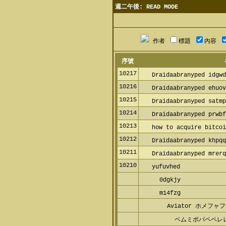
週二午後: READ MODE
作者
標題
內容
序號
10217
Draidaabranyped idgw
10216
Draidaabranyped ehuo
10215
Draidaabranyped satm
10214
Draidaabranyped prwb
10213
how to acquire bitco
10212
Draidaabranyped khpq
10211
Draidaabranyped mrer
10210
yufuvhed
0dgkjy
m14fzg
Aviator ホメフ
ペムミポパペペレ