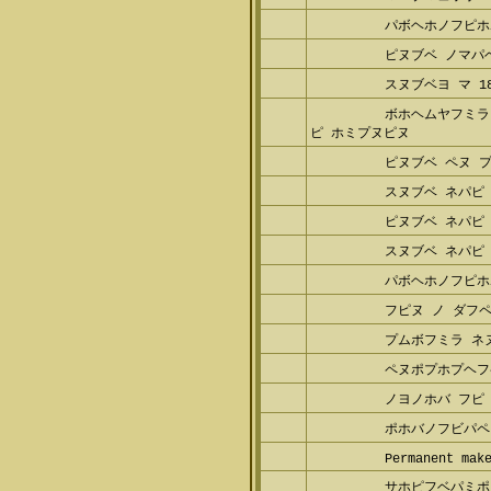
パボヘホノフピホ
ピヌブベ ノマパ
スヌブベヨ マ 1
ボホヘムヤフミラ
ピ ホミプヌピヌ
ピヌブベ ペヌ プ
スヌブベ ネパピ
ピヌブベ ネパピ
スヌブベ ネパピ
パボヘホノフピホ
フピヌ ノ ダフ
プムボフミラ ネ
ペヌポプホプヘフ
ノヨノホバ フピ
ポホバノフビパペ
Permanent mak
サホピフベパミポ