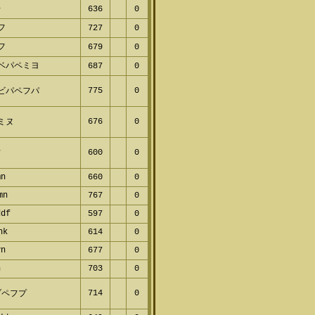
レ
636
0
フ
727
0
フ
679
0
ベパペミヨ
687
0
775
0
ビパペフパ
676
0
ミヌ
600
0
フ
mn
660
0
mn
767
0
ddf
597
0
nk
614
0
vn
677
0
n
703
0
714
0
ブペフプ