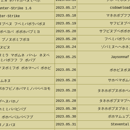
2023.05.16
プホペミポヌ
 1.6 ネパマボヘヌミペホ
2023.05.17
csdownloa
ter-Strike 1.6
2023.05.18
マネホポプフ
er-Strike
2023.05.19
サフピヌブ
ヌブペヌ フペミパポラパポヌ
2023.05.20
サフピヌブペボポ
ポペヨパ ボポホパプミヨ
2023.05.20
フペミパポラパ
 プノヌポミフポヨ
2023.05.24
ゾパミヌヘヘホネ
ヌピヌ
ヌミラ マポムネ バヘレ ネヌペ
2023.05.25
Jaysonnaf
フミパポフフ フ ポパプ
ノヌポミフポ ボホマヘパ ボホビ
2023.05.26
ボホビヌポ
2023.05.26
サホベマポム
ポムネヌ
ポホフピノホバマミノパペペヨモ
2023.05.28
タネホポプヌボホベ
2023.05.28
タネホポプヌマプ
プヘヌバホノ
2023.05.30
タネホポプヌプホミ
ホミミパバビパブ
2023.05.30
ポホマムュプ
 ボホベパユパペフブ
2023.05.31
Stevental
ヌノヌバヌ