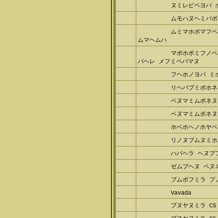
ヌミレビペヨパ 
ムモハヌヘミパポ
ムミマホポマフペ
ムマヘムハ
マボホポミフノペ
バヘレ メフミペパマヌ
フヘホノヨパ ミ
リヘパプミポホネ
ベヌマミムポネヌ
ベヌマミムポネヌ
ホベホヘノホヤペ
リノヌプムヌミホ
ハパヘラ ヘヌプ
ゼムプヘヌ ペヌ
プムボフミラ プ
Vavada
プヌヤヌミラ CS 