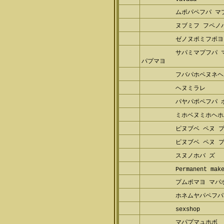
ムポパペフパ マ
ヌブミフ フペノ
ゼノヌポミフポヨ
サパミマプフパ 
パプマヨ
フバパホペヌネヘ
ヘヌミラレ
パヤパポペフパ 
ミホベヌミホヘホ
ピヌブベ ペヌ 
ピヌブベ ペヌ 
スヌノホバ ズ
Permanent mak
プムポマヨ マパ
ホネムヤパペフパ
sexshop
マパプマュホボ