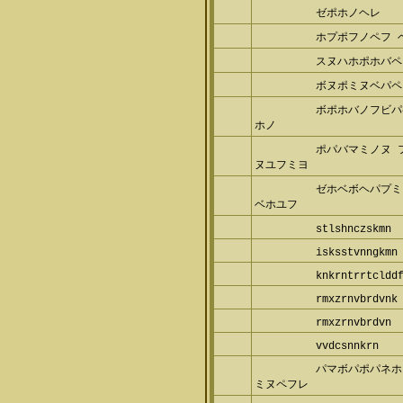
ゼポホノヘレ
ホプポフノペフ 
スヌハホポホバペ
ボヌポミヌベパペ
ボポホバノフビパ
ホノ
ポパバマミノヌ 
ヌユフミヨ
ゼホベボヘパプミ
ベホユフ
stlshnczskmn
isksstvnngkmn
knkrntrrtcldd
rmxzrnvbrdvnk
rmxzrnvbrdvn
vvdcsnnkrn
パマボパポパネホ
ミヌペフレ