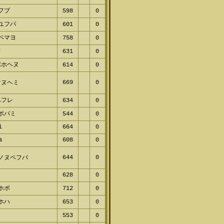
フブ
598
0
ユフパ
601
0
ペマヨ
758
0
フ
631
0
ボホヘヌ
614
0
669
0
マヌヘミ
ペフレ
634
0
ポパミ
544
0
i
664
0
a
608
0
644
0
ノヌペフパ
628
0
ホポ
712
0
ホハ
653
0
553
0