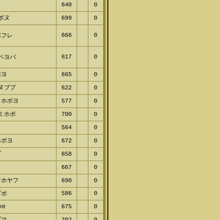
フ
640
0
ポヌ
699
0
666
0
ポフレ
617
0
ペヨパ
ポヨ
665
0
ヌブプ
622
0
ミホポヨ
577
0
ミホポ
700
0
ヌ
564
0
ホポヨ
672
0
プ
658
0
ラ
667
0
マホヤフ
690
0
586
0
プポ
ke
675
0