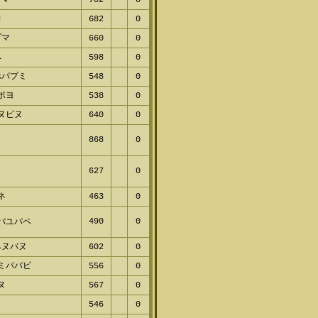
プマ
702
0
d
682
0
プマ
660
0
ペ
598
0
ホパプミ
548
0
ポヨ
538
0
ヌピヌ
640
0
868
0
627
0
ヌ
ネ
463
0
490
0
パユパペ
ヘヌバヌ
602
0
ミパバビ
556
0
ヌ
567
0
546
0