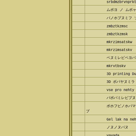
srbdmzbrvnprk
ムポヨ ノ ムポ
バノホプヌミフ 
zmbztkzmsc
zmbztkzmsk
mkrzimsatskw
mkrzimsatskv
ペヌミレビペヨパ
mkrvtbskv
3D printing D
3D ボパヤヌミラ
vse pro nehty
パポパミレビプヌ
ポホフピノホバマ
ブ
Gel lak na ne
ノヌノヌバヌ
vavada