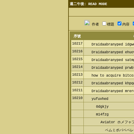
週二午後: READ MODE
作者
標題
內容
序號
10217
Draidaabranyped idgw
10216
Draidaabranyped ehuo
10215
Draidaabranyped satm
10214
Draidaabranyped prwb
10213
how to acquire bitco
10212
Draidaabranyped khpq
10211
Draidaabranyped mrer
10210
yufuvhed
0dgkjy
m14fzg
Aviator ホメフ
ペムミポパペペレ