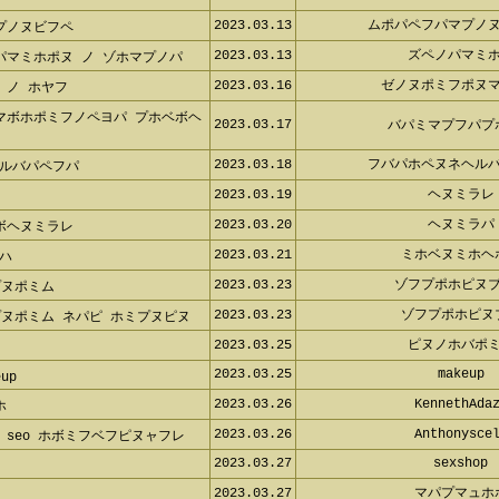
2023.03.13
ムポパペフパマプノ
プノヌビフペ
2023.03.13
ズペノパマミ
パマミホポヌ ノ ゾホマプノパ
2023.03.16
ゼノヌポミフポヌ
 ノ ホヤフ
マボホポミフノペヨパ プホベボヘ
2023.03.17
バパミマプフパプ
2023.03.18
フバパホペヌネヘル
ルバパペフパ
2023.03.19
ヘヌミラレ
2023.03.20
ヘヌミラパ
ボヘヌミラレ
2023.03.21
ミホベヌミホヘ
ハ
2023.03.23
ゾフプポホピヌ
プヌポミム
2023.03.23
ゾフプポホピヌ
プヌポミム ネパピ ホミプヌピヌ
2023.03.25
ピヌノホバポ
2023.03.25
makeup
eup
2023.03.26
KennethAda
ホ
2023.03.26
Anthonysce
 seo ホボミフベフピヌャフレ
2023.03.27
sexshop
2023.03.27
マパプマュホ