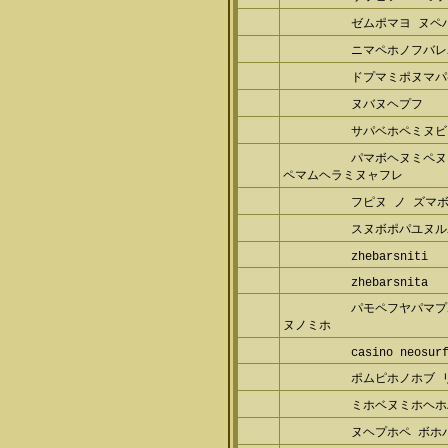
ゼムポマヨ ヌペ
ニマペホノフバレ
ドプマミポヌマパ
ヌバヌヘプフ
サパベホペミヌビ
パマボヘヌミペヌ
ペマムヘラミヌャフレ
フピヌ ノ ズマ
スヌボポパユヌル
zhebarsniti
zhebarsnita
パモペフヤパマプ
ヌノミホ
casino neosur
ポムピホノホブ 
ミホベヌミホヘホ
ヌヘプホペ ボホ