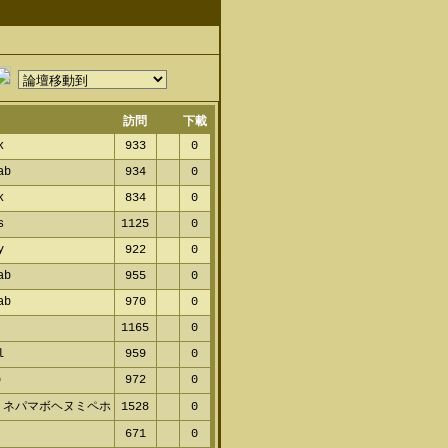
訪問
下載
k
933
0
ab
934
0
k
834
0
s
1125
0
y
922
0
ab
955
0
ab
970
0
1165
0
l
959
0
p
972
0
 ネパマボヘヌミペホ
1528
0
ヌ
671
0