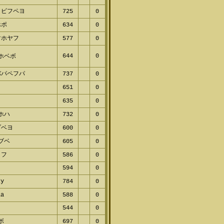
ヌビフペヨ
725
0
ホポ
634
0
マホヤフ
577
0
644
0
ホベボ
バパペフパ
737
0
651
0
635
0
ホハ
732
0
ブベヨ
600
0
ブベ
605
0
ミフ
586
0
594
0
zy
784
0
la
588
0
544
0
ボ
697
0