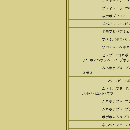
プヌヤヌミラ CS
プヌヤヌミラ Coun
ネホポプフ Count
ズバパフ バフピ
ポモフミパプミム
フペミパポラパポ
ゾパミヌヘヘホネ
ゼヌプ ノヨネポ
フ: ホマペホノペヨパ プポ
ムネホポプヌ プ
ヌポヌ
サホベ フピ マ
ムネホポプヌ ボ
ボホベパユパペフブ
ムネホポプヌ マ
ムネホポプヌ プ
ボポホマムュプヌ
ネホペムマヨ ノ