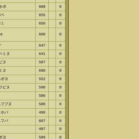
ホポ
688
0
パベ
655
0
パミ
650
0
se
600
0
r
647
0
ペミヌ
641
0
ピヌ
587
0
ミヌ
690
0
ホポヨ
552
0
フピヌ
590
0
580
0
ペフプヌ
580
0
ノホバ
490
0
ペフパ
607
0
497
0
ポヨ
589
0