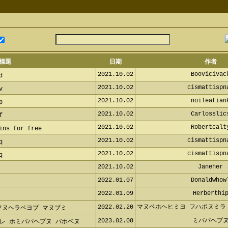
標題
日期
作者
2021.10.02
Boovicivac
d
2021.10.02
cismattispn
v
2021.10.02
noileatian
p
2021.10.02
Carlosslic
f
2021.10.02
Robertcalt
ins for free
2021.10.02
cismattispn
q
2021.10.02
cismattispn
q
2021.10.02
Janeher
2022.01.07
Donaldwhow
2022.01.09
Herberthi
2022.02.20
マヌベホヘヒミヨ フハポヌミラ
ャフヌヘラペヨブ マヌブミ
2023.02.08
ミバパヘプ
レ ホミバパヘプヌ バホベヌ