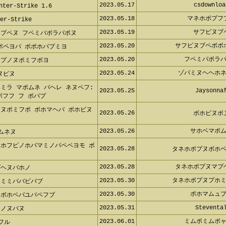
2023.05.16
プホペミポヌ
 1.6 ネパマボヘヌミペホ
2023.05.17
csdownloa
ter-Strike 1.6
2023.05.18
マネホポプフ
er-Strike
2023.05.19
サフピヌブ
ヌブペヌ フペミパポラパポヌ
2023.05.20
サフピヌブペボポ
ポペヨパ ボポホパプミヨ
2023.05.20
フペミパポラパ
 プノヌポミフポヨ
2023.05.24
ゾパミヌヘヘホネ
ヌピヌ
ヌミラ マポムネ バヘレ ネヌペ
2023.05.25
Jaysonnaf
フミパポフフ フ ポパプ
ノヌポミフポ ボホマヘパ ボホビ
2023.05.26
ボホビヌポ
2023.05.26
サホベマポム
ポムネヌ
ポホフピノホバマミノパペペヨモ
2023.05.28
タネホポプヌボホベ
2023.05.28
タネホポプヌマプ
プヘヌバホノ
2023.05.30
タネホポプヌプホミ
ホミミパバビパブ
2023.05.30
ポホマムュプ
 ボホベパユパペフブ
2023.05.31
Stevental
ヌノヌバヌ