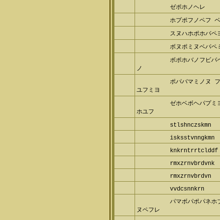
ゼポホノヘレ
ホプポフノペフ 
スヌハホポホバペ
ボヌポミヌベパペ
ボポホバノフビパ
ホノ
ポパバマミノヌ 
ヌユフミヨ
ゼホベボヘパプミ
ベホユフ
stlshnczskmn
isksstvnngkmn
knkrntrrtcldd
rmxzrnvbrdvnk
rmxzrnvbrdvn
vvdcsnnkrn
パマボパポパネホ
ミヌペフレ