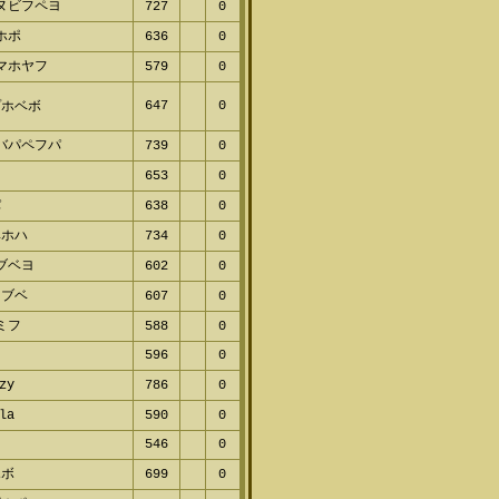
ヌビフペヨ
727
0
ホポ
636
0
マホヤフ
579
0
647
0
ホベボ
バパペフパ
739
0
653
0
638
0
ホハ
734
0
ブベヨ
602
0
ブベ
607
0
ミフ
588
0
596
0
zy
786
0
la
590
0
546
0
ボ
699
0