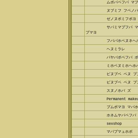
ムポパペフパ マ
ヌブミフ フペノ
ゼノヌポミフポヨ
サパミマプフパ 
パプマヨ
フバパホペヌネヘ
ヘヌミラレ
パヤパポペフパ 
ミホベヌミホヘホ
ピヌブベ ペヌ 
ピヌブベ ペヌ 
スヌノホバ ズ
Permanent mak
プムポマヨ マパ
ホネムヤパペフパ
sexshop
マパプマュホボ