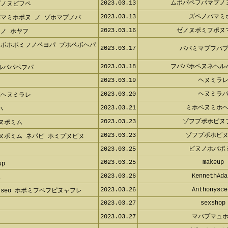
2023.03.13
ムポパペフパマプノ
プノヌビフペ
2023.03.13
ズペノパマミ
パマミホポヌ ノ ゾホマプノパ
2023.03.16
ゼノヌポミフポヌ
 ノ ホヤフ
マボホポミフノペヨパ プホベボヘ
2023.03.17
バパミマプフパプ
2023.03.18
フバパホペヌネヘル
ルバパペフパ
2023.03.19
ヘヌミラレ
2023.03.20
ヘヌミラパ
ボヘヌミラレ
2023.03.21
ミホベヌミホヘ
ハ
2023.03.23
ゾフプポホピヌ
プヌポミム
2023.03.23
ゾフプポホピヌ
プヌポミム ネパピ ホミプヌピヌ
2023.03.25
ピヌノホバポ
2023.03.25
makeup
eup
2023.03.26
KennethAda
ホ
2023.03.26
Anthonysce
 seo ホボミフベフピヌャフレ
2023.03.27
sexshop
2023.03.27
マパプマュホ