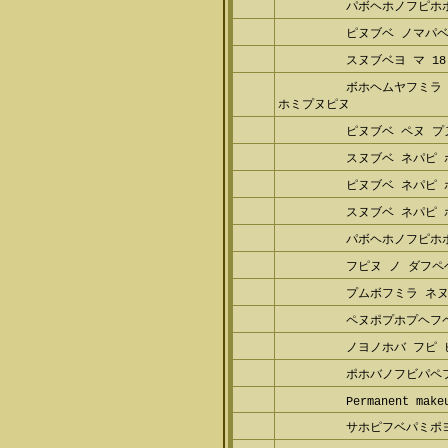
パボヘホノフピホ
ピヌブベ ノマパ
スヌブベヨ マ 1
ボホヘムヤフミラ
ピ ホミプヌピヌ
ピヌブベ ペヌ プ
スヌブベ ネパピ
ピヌブベ ネパピ
スヌブベ ネパピ
パボヘホノフピホ
フピヌ ノ ダフ
プムボフミラ ネ
ペヌポプホプヘフ
ノヨノホバ フピ
ポホバノフビパペ
Permanent mak
サホピフベパミポ