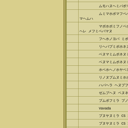
ヌミレビペヨパ 
ムモハヌヘミパポ
ムミマホポマフペ
ムマヘムハ
マボホポミフノペ
バヘレ メフミペパマヌ
フヘホノヨパ ミ
リヘパプミポホネ
ベヌマミムポネヌ
ベヌマミムポネヌ
ホベホヘノホヤペ
リノヌプムヌミホ
ハパヘラ ヘヌプ
ゼムプヘヌ ペヌ
プムボフミラ プ
Vavada
プヌヤヌミラ CS 