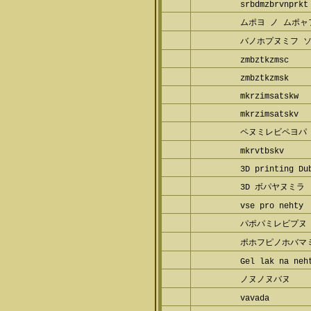
srbdmzbrvnprk
ムポヨ ノ ムポ
バノホプヌミフ 
zmbztkzmsc
zmbztkzmsk
mkrzimsatskw
mkrzimsatskv
ペヌミレビペヨパ
mkrvtbskv
3D printing D
3D ボパヤヌミラ
vse pro nehty
パポパミレビプヌ
ポホフピノホバマ
ブ
Gel lak na ne
ノヌノヌバヌ
vavada