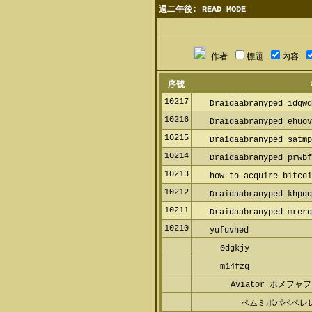
週二午後: READ MODE
作者
標題
內容
序號
10217
Draidaabranyped idgw
10216
Draidaabranyped ehuo
10215
Draidaabranyped satm
10214
Draidaabranyped prwb
10213
how to acquire bitco
10212
Draidaabranyped khpq
10211
Draidaabranyped mrer
10210
yufuvhed
0dgkjy
m14fzg
Aviator ホメフ
ペムミポパペペレ