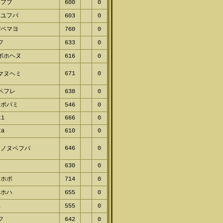
フブ
600
0
ユフパ
603
0
ペマヨ
760
0
フ
633
0
ボホヘヌ
616
0
671
0
マヌヘミ
ペフレ
638
0
ポパミ
546
0
i
666
0
a
610
0
646
0
ノヌペフパ
630
0
ホポ
714
0
ホハ
655
0
555
0