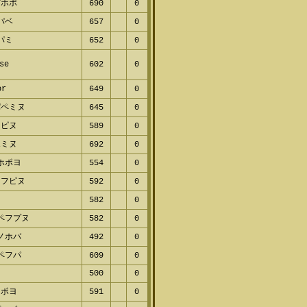
ホポ
690
0
パベ
657
0
パミ
652
0
se
602
0
r
649
0
ペミヌ
645
0
ピヌ
589
0
ミヌ
692
0
ホポヨ
554
0
フピヌ
592
0
582
0
ペフプヌ
582
0
ノホバ
492
0
ペフパ
609
0
500
0
ポヨ
591
0