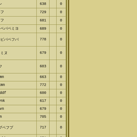
レ
638
0
フ
729
0
フ
681
0
ベパペミヨ
689
0
778
0
ビパペフパ
679
0
ミヌ
603
0
フ
mn
663
0
mn
772
0
ddf
600
0
nk
617
0
vn
679
0
n
705
0
717
0
ブペフプ