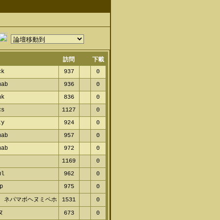
訪問
下載
k
937
0
ab
936
0
k
836
0
s
1127
0
y
924
0
ab
957
0
ab
972
0
1169
0
l
962
0
p
975
0
 ネパマボヘヌミペホ
1531
0
ヌ
673
0