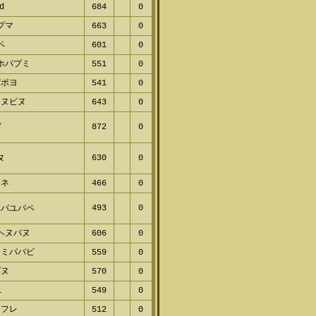
プマ
704
0
d
684
0
プマ
663
0
ペ
601
0
ホパプミ
551
0
ポヨ
541
0
ヌピヌ
643
0
872
0
630
0
ヌ
ネ
466
0
493
0
パユパペ
ヘヌバヌ
606
0
ミパバビ
559
0
ヌ
570
0
549
0