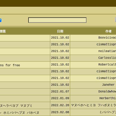
標題
日期
作者
2021.10.02
Boovicivac
d
2021.10.02
cismattispn
v
2021.10.02
noileatian
p
2021.10.02
Carlosslic
f
2021.10.02
Robertcalt
ins for free
2021.10.02
cismattispn
q
2021.10.02
cismattispn
q
2021.10.02
Janeher
2022.01.07
Donaldwhow
2022.01.09
Herberthi
2022.02.20
マヌベホヘヒミヨ フハポヌミラ
ャフヌヘラペヨブ マヌブミ
2023.02.08
ミバパヘプ
レ ホミバパヘプヌ バホベヌ