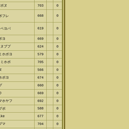
フ
642
0
ポヌ
703
0
668
0
ポフレ
619
0
ペヨパ
ポヨ
669
0
ヌブプ
624
0
ミホポヨ
579
0
ミホポ
705
0
ヌ
566
0
ホポヨ
674
0
プ
660
0
ラ
669
0
マホヤフ
692
0
588
0
プポ
ke
677
0