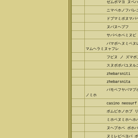
ゼムポマヨ ヌペ
ニマペホノフバレ
ドプマミポヌマパ
ヌバヌヘプフ
サパベホペミヌビ
パマボヘヌミペヌ
ペマムヘラミヌャフレ
フピヌ ノ ズマ
スヌボポパユヌル
zhebarsniti
zhebarsnita
パモペフヤパマプ
ヌノミホ
casino neosur
ポムピホノホブ 
ミホベヌミホヘホ
ヌヘプホペ ボホ