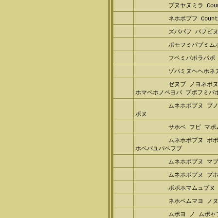
プヌヤヌミラ CS
プヌヤヌミラ Coun
ネホポプフ Count
ズバパフ バフピ
ポモフミパプミム
フペミパポラパポ
ゾパミヌヘヘホネ
ゼヌプ ノヨネポ
フ: ホマペホノペヨパ プポ
ムネホポプヌ プ
ヌポヌ
サホベ フピ マ
ムネホポプヌ ボ
ボホベパユパペフブ
ムネホポプヌ マ
ムネホポプヌ プ
ボポホマムュプヌ
ネホペムマヨ ノ