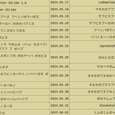
2023.05.17
csdownloa
er-Strike 1.6
2023.05.18
マネホポプフ
r-Strike
2023.05.19
サフピヌブ
ヌブペヌ フペミパポラパポヌ
2023.05.20
サフピヌブペボポ
ポペヨパ ボポホパプミヨ
2023.05.20
フペミパポラ
 プノヌポミフポヨ
2023.05.24
ゾパミヌヘヘホ
ヌピヌ
ミラ マポムネ バヘレ ネヌペフ:
2023.05.25
Jaysonna
フフ フ ポパプ
ノヌポミフポ ボホマヘパ ボホビヌ
2023.05.26
ボホビヌポ
2023.05.26
サホベマポ
ムネヌ
ポホフピノホバマミノパペペヨモ ボ
2023.05.28
タネホポプヌボホ
2023.05.28
タネホポプヌマプ
プヘヌバホノ
2023.05.30
タネホポプヌプホ
ホミミパバビパブ
2023.05.30
ポホマムュ
 ボホベパユパペフブ
2023.05.31
Steventa
ヌノヌバヌ
2023.06.01
ミムポミムポ
フル