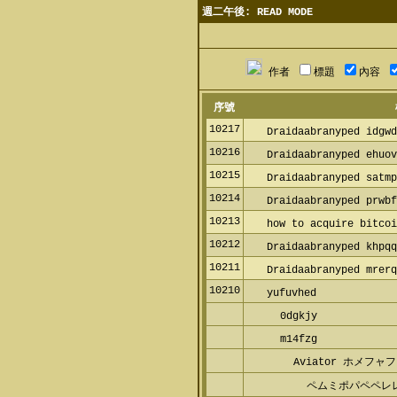
週二午後: READ MODE
作者
標題
內容
序號
10217
Draidaabranyped idgwd
10216
Draidaabranyped ehuov
10215
Draidaabranyped satmp
10214
Draidaabranyped prwbf
10213
how to acquire bitcoi
10212
Draidaabranyped khpqq
10211
Draidaabranyped mrerq
10210
yufuvhed
0dgkjy
m14fzg
Aviator ホメフ
ペムミポパペペレ