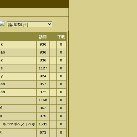
訪問
下載
ck
936
0
nab
936
0
nk
836
0
cs
1127
0
ty
924
0
nab
957
0
nab
972
0
1168
0
wl
962
0
p
975
0
 ネパマボヘヌミペホ
1531
0
ヌ
673
0