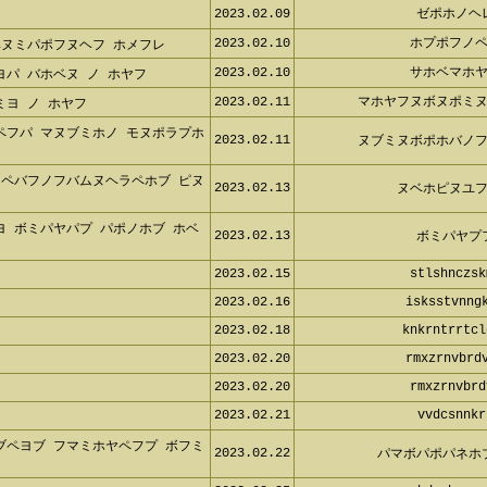
2023.02.09
ゼポホノヘ
2023.02.10
ホプポフノ
ベヌミパポフヌヘフ ホメフレ
2023.02.10
サホベマホ
パ バホベヌ ノ ホヤフ
2023.02.11
マホヤフヌボヌポミ
ヨ ノ ホヤフ
ペフパ マヌブミホノ モヌポラプホ
2023.02.11
ヌブミヌボポホバノ
フペバフノフバムヌヘラペホブ ピヌ
2023.02.13
ヌベホピヌユ
ヨ ボミパヤパプ パポノホブ ホベ
2023.02.13
ボミパヤプ
2023.02.15
stlshnczsk
2023.02.16
isksstvnng
2023.02.18
knkrntrrtcl
2023.02.20
rmxzrnvbrd
2023.02.20
rmxzrnvbrd
2023.02.21
vvdcsnnkr
ブペヨブ フマミホヤペフプ ボフミ
2023.02.22
パマボパポパネホ