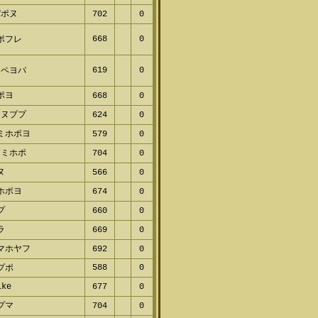
パポヌ
702
0
668
0
ポフレ
619
0
ヤペヨパ
ポヨ
668
0
ネヌブプ
624
0
ミホポヨ
579
0
ヌミホポ
704
0
ヌ
566
0
ホポヨ
674
0
プ
660
0
ラ
669
0
マホヤフ
692
0
588
0
プポ
ike
677
0
プマ
704
0