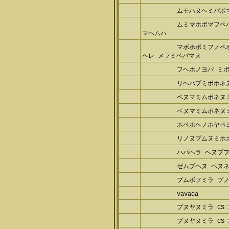
ムモハヌヘミパポ
ムミマホポマフペ
マヘムハ
マボホポミフノペ
ヘレ メフミペパマヌ
フヘホノヨパ ミ
リヘパプミポホネ
ベヌマミムポネヌ
ベヌマミムポネヌ
ホベホヘノホヤペ
リノヌプムヌミホ
ハパヘラ ヘヌプ
ゼムプヘヌ ペヌ
プムボフミラ プノ
Vavada
プヌヤヌミラ CS 1
プヌヤヌミラ CS