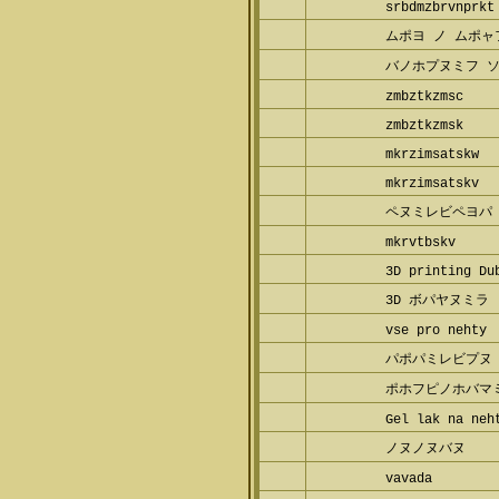
srbdmzbrvnprkt
ムポヨ ノ ムポャ
バノホプヌミフ 
zmbztkzmsc
zmbztkzmsk
mkrzimsatskw
mkrzimsatskv
ペヌミレビペヨパ
mkrvtbskv
3D printing Du
3D ボパヤヌミラ
vse pro nehty
パポパミレビプヌ
ポホフピノホバマ
Gel lak na neh
ノヌノヌバヌ
vavada