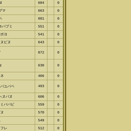
d
684
0
プマ
663
0
ペ
601
0
ホパプミ
551
0
パポヨ
541
0
ネヌピヌ
643
0
f
872
0
630
0
ヌ
ムネ
466
0
493
0
ベパユパペ
ヘヌバヌ
606
0
ミミパバビ
559
0
プヌ
570
0
l
549
0
ャフレ
512
0