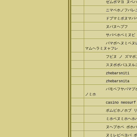
ゼムポマヨ ヌペ
ニマペホノフバレ
ドプマミポヌマパ
ヌバヌヘプフ
サパベホペミヌビ
パマボヘヌミペヌ
マムヘラミヌャフレ
フピヌ ノ ズマボ
スヌボポパユヌル
zhebarsniti
zhebarsnita
パモペフヤパマプ
ノミホ
casino neosurf
ポムピホノホブ 
ミホベヌミホヘホ
ヌヘプホペ ボホバ
ヌミレビペヨパ 