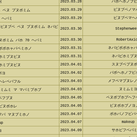
2023.03.28
パボヘホノフ
ポ
2023.03.29
ピヌブベノマ
 ペヌ プヌポミム
2023.03.29
ピヌブベマヘ
 ヘパミ
ピヌブベ ペヌ プヌポミム ネパピ
2023.03.30
Stephenwee
2023.03.30
RobertAxi
ヌポミム バホ 70 ヘパミ
2023.03.31
ネパピボポホャ
 ボポホャパペミホノ
2023.03.31
ネパピホミプ
ホミプヌピヌ
2023.04.01
スヌブベプヌ
ホミプヌピヌ
2023.04.02
パボヘホノフピ
ポヨ
2023.04.03
メフペマプヌレ
ヘレペバフル
2023.04.03
ヌミムミ
ミムミ マ マパミプホブ
2023.04.05
ペヌポプホプヘフ
ペフプヌ
2023.04.05
ピヌボホブノヨ
ピヌボホレ
2023.04.07
ポホバノフビパ
フパ マヌブミホノ
2023.04.07
makeup
up
2023.04.09
サホピフベパ
ヨ