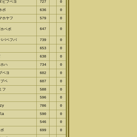
ヌビフペヨ
727
0
ホポ
636
0
マホヤフ
579
0
647
0
プホベボ
バパペフパ
739
0
レ
653
0
パ
638
0
ヘホハ
734
0
ブベヨ
602
0
ヌブベ
607
0
ミフ
588
0
596
0
zy
786
0
la
590
0
546
0
ホボ
699
0