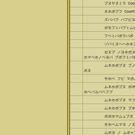
プヌヤヌミラ Count
ネホポプフ Counte
ズバパフ バフピ
ポモフミパプミム
フペミパポラパポ
ゾパミヌヘヘホネ
ゼヌプ ノヨネポヌ
ホマペホノペヨパ プポフミパポ
ムネホポプヌ プ
ポヌ
サホベ フピ マポ
ムネホポプヌ ボ
ホベパユパペフブ
ムネホポプヌ マ
ムネホポプヌ プ
ボポホマムュプヌ
ネホペムマヨ ノ
ムポヨ ノ ムポャ