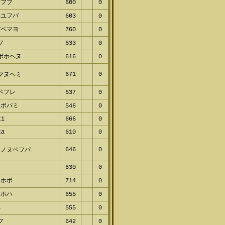
プフブ
600
0
レユフパ
603
0
パペマヨ
760
0
フ
633
0
ボホヘヌ
616
0
671
0
マヌヘミ
ペフレ
637
0
ボポパミ
546
0
ti
666
0
ta
610
0
646
0
フノヌペフパ
630
0
ミホポ
714
0
ヘホハ
655
0
ペ
555
0
フ
642
0