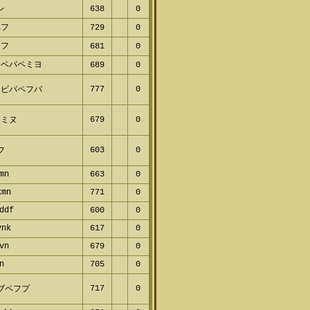
レ
638
0
ペフ
729
0
ヤフ
681
0
ヌベパペミヨ
689
0
777
0
フビパペフパ
679
0
フミヌ
603
0
フ
mn
663
0
kmn
771
0
ddf
600
0
vnk
617
0
vn
679
0
n
705
0
717
0
ブペフプ