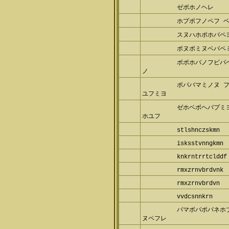
ゼポホノヘレ
ホプポフノペフ 
スヌハホポホバペヨ
ボヌポミヌベパペミ
ボポホバノフビパ
ノ
ポパバマミノヌ 
ユフミヨ
ゼホベボヘパプミ
ホユフ
stlshnczskmn
isksstvnngkmn
knkrntrrtclddf
rmxzrnvbrdvnk
rmxzrnvbrdvn
vvdcsnnkrn
パマボパポパネホ
ヌペフレ