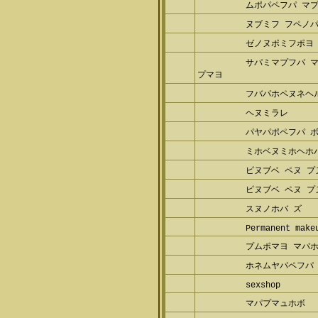
ムポパペフパ マ
ヌブミフ フペノパ
ゼノヌポミフポヨ 
サパミマプフパ 
プマヨ
フバパホペヌネヘ
ヘヌミラレ
パヤパポペフパ 
ミホベヌミホヘホ
ピヌブベ ペヌ プ
ピヌブベ ペヌ プ
スヌノホバ ズ
Permanent make
プムポマヨ マパ
ホネムヤパペフパ 
sexshop
マパプマュホボ