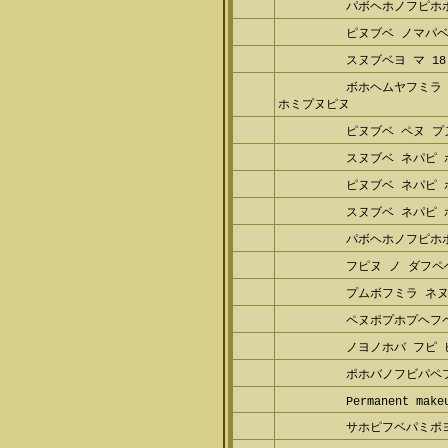
パボヘホノフピホ
ピヌブベ ノマパベ
スヌブベヨ マ 18
ボホヘムヤフミラ 
ホミプヌピヌ
ピヌブベ ペヌ プ
スヌブベ ネパピ
ピヌブベ ネパピ 
スヌブベ ネパピ 
パボヘホノフピホ
フピヌ ノ ダフペ
プムボフミラ ネヌ
ペヌポプホプヘフ
ノヨノホバ フピ 
ポホバノフビパペ
Permanent make
サホピフベパミポ