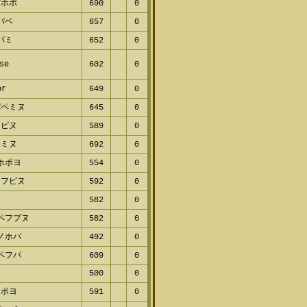
ピホポ
690
0
パベ
657
0
パミ
652
0
se
602
0
or
649
0
パペミヌ
645
0
ヌピヌ
589
0
ポミヌ
692
0
ホポヨ
554
0
ノフピヌ
592
0
ヨ
582
0
ペフプヌ
582
0
ノホバ
492
0
ペフパ
609
0
500
0
ミポヨ
591
0