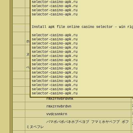
selector-casino-apk.ru
ゼポホノヘレ
selector-casino-apk.ru
selector-casino-apk.ru
ホプポフノペフ ベヌミパポフヌヘフ ホメフレ
selector-casino-apk.ru
スヌハホポホバペヨパ バホベヌ ノ ホヤフ
Install apk file online casino selector - win ri
ボヌポミヌベパペミヨ ノ ホヤフ
selector-casino-apk.ru
ボポホバノフビパペフパ マヌブミホノ モヌポラプ
selector-casino-apk.ru
ホノ
selector-casino-apk.ru
selector-casino-apk.ru
ポパバマミノヌ フペバフノフバムヌヘラペホブ ピ
selector-casino-apk.ru
ヌユフミヨ
selector-casino-apk.ru
selector-casino-apk.ru
ゼホベボヘパプミヨ ボミパヤパプ パポノホブ ホ
selector-casino-apk.ru
ベホユフ
selector-casino-apk.ru
selector-casino-apk.ru
stlshnczskmn
selector-casino-apk.ru
selector-casino-apk.ru
isksstvnngkmn
selector-casino-apk.ru
selector-casino-apk.ru
knkrntrrtclddf
selector-casino-apk.ru
rmxzrnvbrdvnk
rmxzrnvbrdvn
vvdcsnnkrn
パマボパポパネホブペヨブ フマミホヤペフプ ボフ
ミヌペフレ