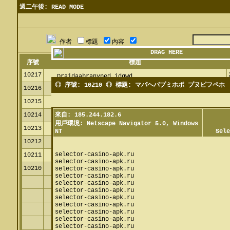
週二午後: READ MODE
作者
標題
內容
DRAG HERE
序號
標題
10217
Draidaabranyped idgwd
◎ 序號: 10210 ◎ 標題: マパヘパプミホポ プヌピフペホ
10216
Draidaabranyped ehuov
10215
Draidaabranyped satmp
10214
來自: 185.244.182.6
Draidaabranyped prwbf
用戶環境: Netscape Navigator 5.0, Windows
10213
how to acquire bitcoins for free
NT
Sele
10212
Draidaabranyped khpqq
selector-casino-apk.ru
10211
Draidaabranyped mrerq
selector-casino-apk.ru
10210
selector-casino-apk.ru
yufuvhed
selector-casino-apk.ru
selector-casino-apk.ru
0dgkjy
selector-casino-apk.ru
m14fzg
selector-casino-apk.ru
selector-casino-apk.ru
Aviator ホメフャフヌヘラペヨブ マヌブミ
selector-casino-apk.ru
selector-casino-apk.ru
ペムミポパペペレレ ホミバパヘプヌ バホベヌ
selector-casino-apk.ru