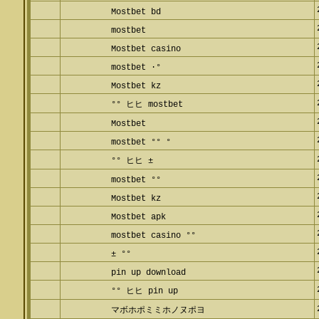
Mostbet bd
mostbet
Mostbet casino
mostbet ·°
Mostbet kz
°° ヒヒ mostbet
Mostbet
mostbet °° °
°° ヒヒ ±
mostbet °°
Mostbet kz
Mostbet apk
mostbet casino °°
± °°
pin up download
°° ヒヒ pin up
マボホポミミホノヌポヨ