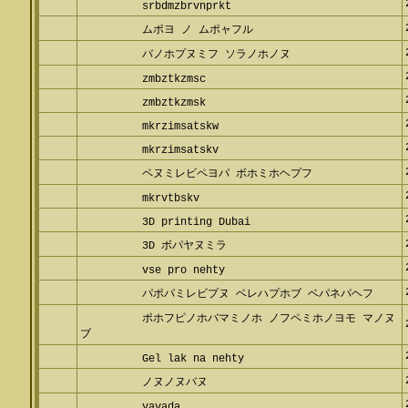
srbdmzbrvnprkt
ムポヨ ノ ムポャフル
バノホプヌミフ ソラノホノヌ
zmbztkzmsc
zmbztkzmsk
mkrzimsatskw
mkrzimsatskv
ペヌミレビペヨパ ボホミホヘプフ
mkrvtbskv
3D printing Dubai
3D ボパヤヌミラ
vse pro nehty
パポパミレビプヌ ベレハプホブ ベパネパヘフ
ポホフピノホバマミノホ ノフペミホノヨモ マノヌ
ブ
Gel lak na nehty
ノヌノヌバヌ
vavada