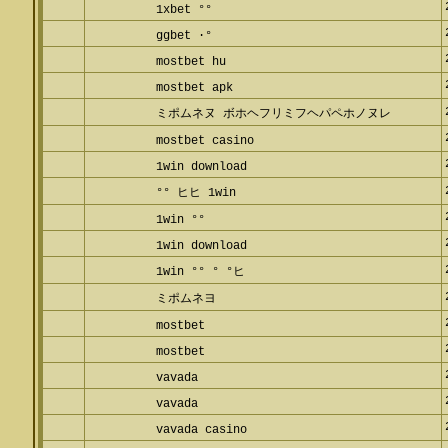
1xbet °°
ggbet ·°
mostbet hu
mostbet apk
ミポムネヌ ボホヘフリミフヘパペホノヌレ
mostbet casino
1win download
°° ヒヒ 1win
1win °°
1win download
1win °° ° °ヒ
ミポムネヨ
mostbet
mostbet
vavada
vavada
vavada casino