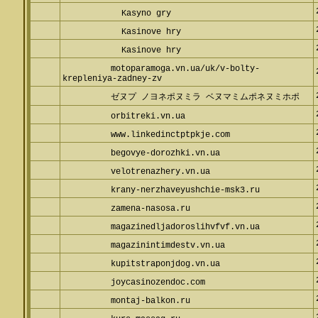
Kasyno gry
Kasinove hry
Kasinove hry
motoparamoga.vn.ua/uk/v-bolty-
krepleniya-zadney-zv
ゼヌプ ノヨネポヌミラ ベヌマミムポネヌミホポ
orbitreki.vn.ua
www.linkedinctptpkje.com
begovye-dorozhki.vn.ua
velotrenazhery.vn.ua
krany-nerzhaveyushchie-msk3.ru
zamena-nasosa.ru
magazinedljadoroslihvfvf.vn.ua
magazinintimdestv.vn.ua
kupitstraponjdog.vn.ua
joycasinozendoc.com
montaj-balkon.ru