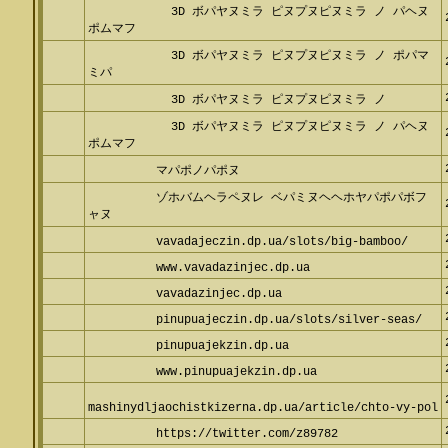
3D ボパヤヌミラ ピヌプヌピヌミラ ノ パヘヌ
ポムマフ
3D ボパヤヌミラ ピヌプヌピヌミラ ノ ポパマ
ミパ
3D ボパヤヌミラ ピヌプヌピヌミラ ノ
3D ボパヤヌミラ ピヌプヌピヌミラ ノ パヘヌ
ポムマフ
マパポノパポヌ
ゾホバムヘラペヌレ ベパミヌヘヘホヤパポパボフ
ャヌ
vavadajeczin.dp.ua/slots/big-bamboo/
www.vavadazinjec.dp.ua
vavadazinjec.dp.ua
pinupuajeczin.dp.ua/slots/silver-seas/
pinupuajekzin.dp.ua
www.pinupuajekzin.dp.ua
mashinydljaochistkizerna.dp.ua/article/chto-vy-pol
https://twitter.com/z89782