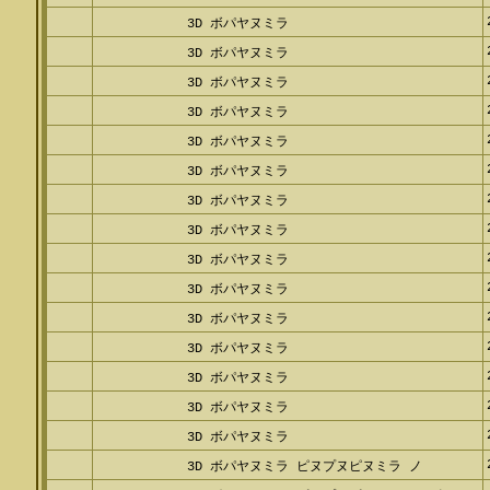
3D ボパヤヌミラ
3D ボパヤヌミラ
3D ボパヤヌミラ
3D ボパヤヌミラ
3D ボパヤヌミラ
3D ボパヤヌミラ
3D ボパヤヌミラ
3D ボパヤヌミラ
3D ボパヤヌミラ
3D ボパヤヌミラ
3D ボパヤヌミラ
3D ボパヤヌミラ
3D ボパヤヌミラ
3D ボパヤヌミラ
3D ボパヤヌミラ
3D ボパヤヌミラ ピヌプヌピヌミラ ノ