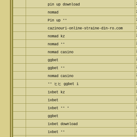
pin up download
nomad
Pin up °°
cazinouri-online-straine-din-ro.com
nomad kz
nomad °°
nomad casino
ggbet
ggbet °°
nomad casino
°° ヒヒ ggbet i
1xbet kz
1xbet
1xbet °° °
ggbet
1xbet download
1xbet °°