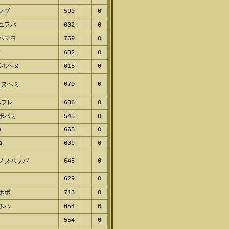
プフブ
599
0
レユフパ
602
0
パペマヨ
759
0
フ
632
0
ボホヘヌ
615
0
670
0
マヌヘミ
ペフレ
636
0
ボポパミ
545
0
ti
665
0
ta
609
0
645
0
フノヌペフパ
629
0
ミホポ
713
0
ヘホハ
654
0
ペ
554
0
フ
641
0