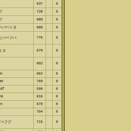
レ
637
0
ペフ
728
0
ヤフ
680
0
ヌベパペミヨ
688
0
776
0
フビパペフパ
678
0
フミヌ
602
0
フ
mn
662
0
kmn
769
0
ddf
599
0
vnk
616
0
vn
678
0
n
704
0
715
0
ブペフプ