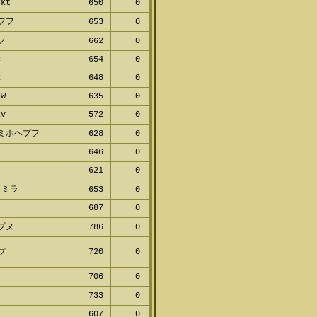
rkt
650
0
ャフフ
653
0
ミフ
662
0
c
654
0
k
648
0
kw
635
0
kv
572
0
ホミホヘプフ
628
0
v
646
0
621
0
ヌミラ
653
0
687
0
ビプヌ
786
0
マプ
720
0
706
0
ヌ
733
0
607
0