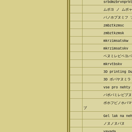
srbdmzbrvnprkt
ムポヨ ノ ムポャ
バノホプヌミフ 
zmbztkzmsc
zmbztkzmsk
mkrzimsatskw
mkrzimsatskv
ペヌミレビペヨパ
mkrvtbskv
3D printing Du
3D ボパヤヌミラ
vse pro nehty
パポパミレビプヌ
ポホフピノホバマ
Gel lak na neh
ノヌノヌバヌ
vavada