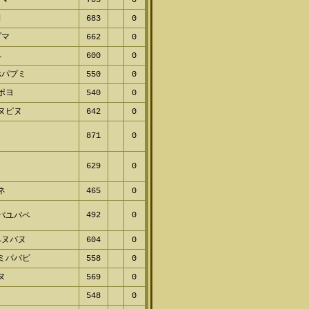
d
683
0
プマ
662
0
ペ
600
0
ホパプミ
550
0
パポヨ
540
0
ネヌピヌ
642
0
f
871
0
629
0
ヌ
ムネ
465
0
492
0
ベパユパペ
ヘヌバヌ
604
0
ミミパバビ
558
0
プヌ
569
0
l
548
0
ャフレ
510
0