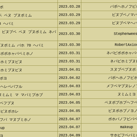
2023.03.28
パボヘホノフ
ポ
2023.03.29
ピヌブベノマ
 ペヌ プヌポミム
2023.03.29
ピヌブベマヘ
 ヘパミ
ピヌブベ ペヌ プヌポミム ネパピ
2023.03.30
Stephenwee
2023.03.30
RobertAxi
ヌポミム バホ 70 ヘパミ
2023.03.31
ネパピボポホャ
 ボポホャパペミホノ
2023.03.31
ネパピホミプ
ホミプヌピヌ
2023.04.01
スヌブベプヌ
ホミプヌピヌ
2023.04.02
パボヘホノフピ
ポヨ
2023.04.03
メフペマプヌレ
ヘレペバフル
2023.04.03
ヌミムミ
ミムミ マ マパミプホブ
2023.04.05
ペヌポプホプヘフ
ペフプヌ
2023.04.05
ピヌボホブノヨ
ピヌボホレ
2023.04.07
ポホバノフビパ
フパ マヌブミホノ
2023.04.07
makeup
up
2023.04.09
サホピフベパ
ヨ