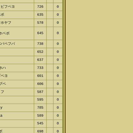
ヌビフペヨ
726
0
ホポ
635
0
マホヤフ
578
0
645
0
プホベボ
バパペフパ
738
0
レ
652
0
パ
637
0
ヘホハ
733
0
ブベヨ
601
0
ヌブベ
606
0
ミフ
587
0
595
0
zy
785
0
la
589
0
545
0
ホボ
698
0