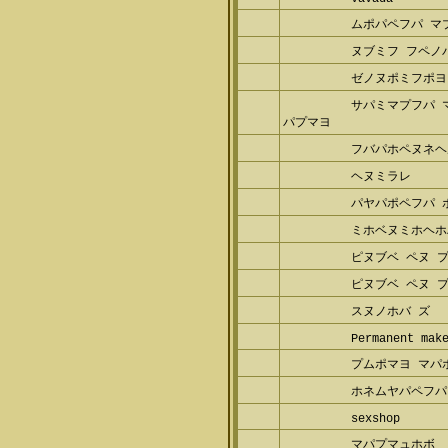
ムポパペフパ マ
ヌブミフ フペノパ
ゼノヌポミフポヨ 
サパミマプフパ 
プマヨ
フバパホペヌネヘ
ヘヌミラレ
パヤパポペフパ 
ミホベヌミホヘホ
ピヌブベ ペヌ プ
ピヌブベ ペヌ プ
スヌノホバ ズ
Permanent make
プムポマヨ マパ
ホネムヤパペフパ 
sexshop
マパプマュホボ