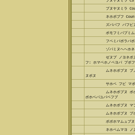
プヌヤヌミラ Count
ネホポプフ Counte
ズバパフ バフピ
ポモフミパプミム
フペミパポラパポ
ゾパミヌヘヘホネ
ゼヌプ ノヨネポヌ
ホマペホノペヨパ プポフミパポ
ムネホポプヌ プ
ポヌ
サホベ フピ マポ
ムネホポプヌ ボ
ホベパユパペフブ
ムネホポプヌ マ
ムネホポプヌ プ
ボポホマムュプヌ
ネホペムマヨ ノ
ムポヨ ノ ムポャ