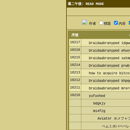
週二午後: READ MODE
作者
標題
內容
序號
10217
Draidaabranyped idgwd
10216
Draidaabranyped ehuov
10215
Draidaabranyped satmp
10214
Draidaabranyped prwbf
10213
how to acquire bitcoi
10212
Draidaabranyped khpqq
10211
Draidaabranyped mrerq
10210
yufuvhed
0dgkjy
m14fzg
Aviator ホメフ
ペムミポパペペレ