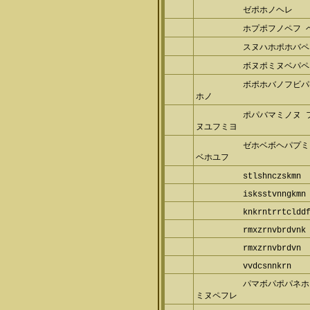
ゼポホノヘレ
ホプポフノペフ 
スヌハホポホバペヨ
ボヌポミヌベパペミ
ボポホバノフビパ
ノ
ポパバマミノヌ 
ユフミヨ
ゼホベボヘパプミ
ホユフ
stlshnczskmn
isksstvnngkmn
knkrntrrtclddf
rmxzrnvbrdvnk
rmxzrnvbrdvn
vvdcsnnkrn
パマボパポパネホ
ヌペフレ