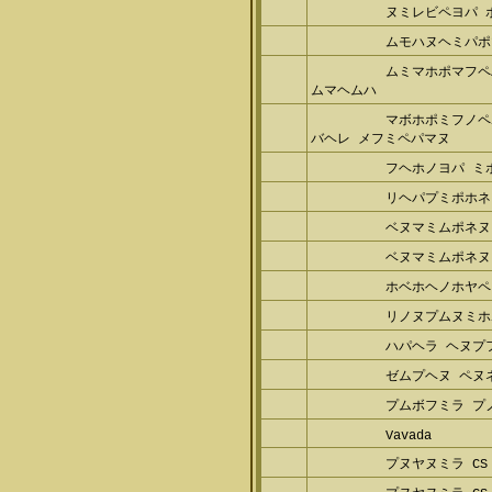
ムモハヌヘミパポ
ムミマホポマフペ
マヘムハ
マボホポミフノペ
ヘレ メフミペパマヌ
フヘホノヨパ ミ
リヘパプミポホネ
ベヌマミムポネヌ
ベヌマミムポネヌ
ホベホヘノホヤペ
リノヌプムヌミホ
ハパヘラ ヘヌプ
ゼムプヘヌ ペヌ
プムボフミラ プノ
Vavada
プヌヤヌミラ CS 1
プヌヤヌミラ CS