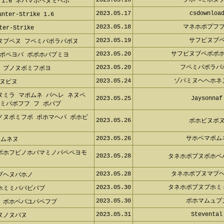
2023.05.17
csdownloa
er-Strike 1.6
2023.05.18
マネホポプフ
r-Strike
2023.05.19
サフピヌブ
ヌブペヌ フペミパポラパポヌ
2023.05.20
サフピヌブペボポ
ポペヨパ ボポホパプミヨ
2023.05.20
フペミパポラ
 プノヌポミフポヨ
2023.05.24
ゾパミヌヘヘホ
ヌピヌ
ミラ マポムネ バヘレ ネヌペフ:
2023.05.25
Jaysonna
フフ フ ポパプ
ノヌポミフポ ボホマヘパ ボホビヌ
2023.05.26
ボホビヌポ
2023.05.26
サホベマポ
ムネヌ
ポホフピノホバマミノパペペヨモ ボ
2023.05.28
タネホポプヌボホ
2023.05.28
タネホポプヌマプ
プヘヌバホノ
2023.05.30
タネホポプヌプホ
ホミミパバビパブ
2023.05.30
ポホマムュ
 ボホベパユパペフブ
2023.05.31
Steventa
ヌノヌバヌ
2023.06.01
ミムポミムポ
フル