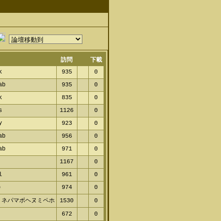
訪問
下載
ck
935
0
nab
935
0
nk
835
0
cs
1126
0
ty
923
0
nab
956
0
nab
971
0
1167
0
wl
961
0
p
974
0
 ネパマボヘヌミペホ
1530
0
ヌ
672
0