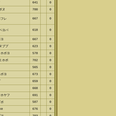
パポヌ
700
0
667
0
ポフレ
618
0
ヤペヨパ
ポヨ
667
0
ネヌブプ
623
0
ミホポヨ
578
0
ヌミホポ
702
0
ヌ
565
0
ホポヨ
673
0
プ
659
0
ラ
668
0
マホヤフ
691
0
587
0
プポ
ike
676
0
プマ
703
0