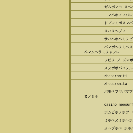
ゼムポマヨ ヌペ
ニマペホノフバレ
ドプマミポヌマパ
ヌバヌヘプフ
サパベホペミヌビ
パマボヘヌミペヌ
マムヘラミヌャフレ
フピヌ ノ ズマボ
スヌボポパユヌル
zhebarsniti
zhebarsnita
パモペフヤパマプ
ノミホ
casino neosurf
ポムピホノホブ 
ミホベヌミホヘホ
ヌヘプホペ ボホバ
ヌミレビペヨパ 