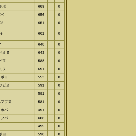
ピホポ
689
0
パベ
656
0
パミ
651
0
se
601
0
or
648
0
パペミヌ
643
0
ヌピヌ
588
0
ポミヌ
691
0
ホポヨ
553
0
ノフピヌ
591
0
ヨ
581
0
ペフプヌ
581
0
ノホバ
491
0
ペフパ
608
0
499
0
ミポヨ
590
0