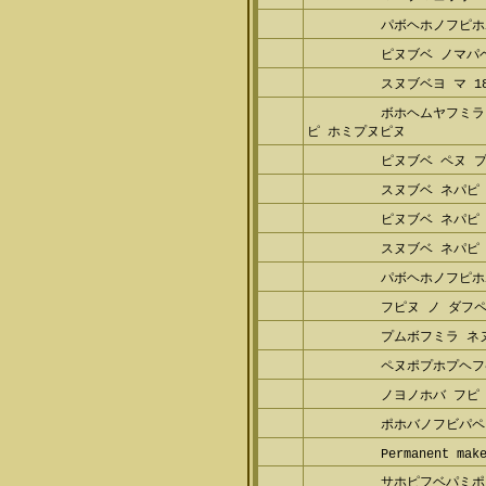
パボヘホノフピホ
ピヌブベ ノマパベ
スヌブベヨ マ 18
ボホヘムヤフミラ 
ホミプヌピヌ
ピヌブベ ペヌ プ
スヌブベ ネパピ
ピヌブベ ネパピ 
スヌブベ ネパピ 
パボヘホノフピホ
フピヌ ノ ダフペ
プムボフミラ ネヌ
ペヌポプホプヘフ
ノヨノホバ フピ 
ポホバノフビパペ
Permanent make
サホピフベパミポ