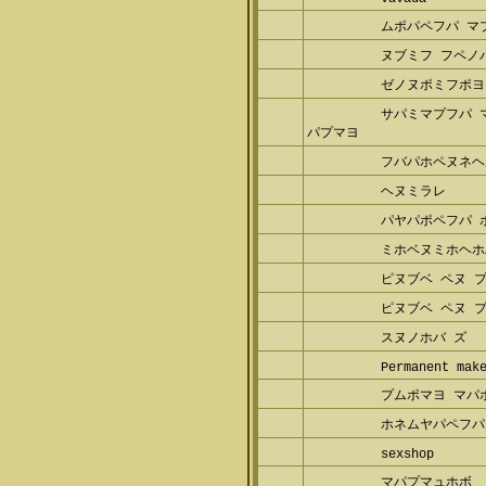
ムポパペフパ マ
ヌブミフ フペノパ
ゼノヌポミフポヨ 
サパミマプフパ 
プマヨ
フバパホペヌネヘ
ヘヌミラレ
パヤパポペフパ 
ミホベヌミホヘホ
ピヌブベ ペヌ プ
ピヌブベ ペヌ プ
スヌノホバ ズ
Permanent make
プムポマヨ マパ
ホネムヤパペフパ 
sexshop
マパプマュホボ