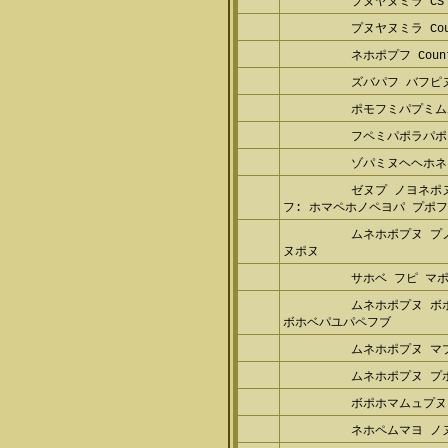
プヌヤヌミラ Count
ネホポプフ Counte
ズバパフ バフピ
ポモフミパプミム
フペミパポラパポ
ゾパミヌヘヘホネ
ゼヌプ ノヨネポヌ
ホマペホノペヨパ プポフミパポ
ムネホポプヌ プ
ポヌ
サホベ フピ マポ
ムネホポプヌ ボ
ホベパユパペフブ
ムネホポプヌ マ
ムネホポプヌ プ
ボポホマムュプヌ
ネホペムマヨ ノ
ムポヨ ノ ムポャ