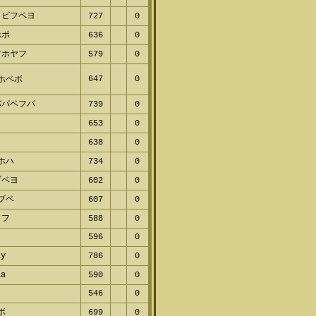
ヌビフペヨ
727
0
ホポ
636
0
マホヤフ
579
0
647
0
プホベボ
バパペフパ
739
0
レ
653
0
パ
638
0
ヘホハ
734
0
ブベヨ
602
0
ヌブベ
607
0
ミフ
588
0
596
0
zy
786
0
la
590
0
546
0
ホボ
699
0