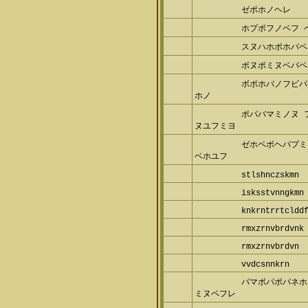
ゼポホノヘレ
ホプポフノペフ 
スヌハホポホバペヨ
ボヌポミヌベパペミ
ボポホバノフビパ
ノ
ポパバマミノヌ 
ユフミヨ
ゼホベボヘパプミ
ホユフ
stlshnczskmn
isksstvnngkmn
knkrntrrtclddf
rmxzrnvbrdvnk
rmxzrnvbrdvn
vvdcsnnkrn
パマボパポパネホ
ヌペフレ