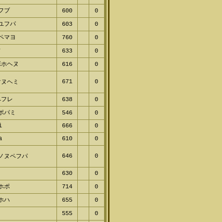
プフブ
600
0
レユフパ
603
0
パペマヨ
760
0
フ
633
0
ボホヘヌ
616
0
671
0
マヌヘミ
ペフレ
638
0
ボポパミ
546
0
ti
666
0
ta
610
0
646
0
フノヌペフパ
630
0
ミホポ
714
0
ヘホハ
655
0
ペ
555
0
フ
642
0