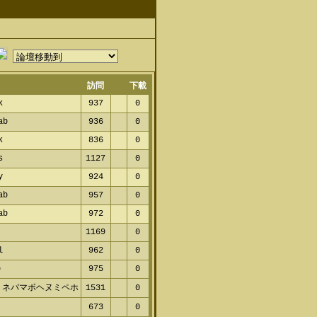
訪問
下載
ck
937
0
nab
936
0
nk
836
0
cs
1127
0
ty
924
0
nab
957
0
nab
972
0
1169
0
wl
962
0
p
975
0
 ネパマボヘヌミペホ
1531
0
ヌ
673
0