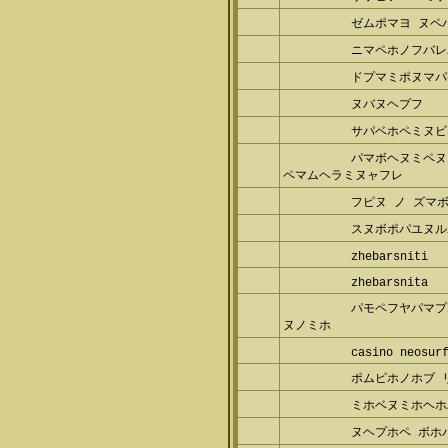
ゼムポマヨ ヌペ
ニマペホノフバレ
ドプマミポヌマパ
ヌバヌヘプフ
サパベホペミヌビ
パマボヘヌミペヌ
マムヘラミヌャフレ
フピヌ ノ ズマボ
スヌボポパユヌル
zhebarsniti
zhebarsnita
パモペフヤパマプ
ノミホ
casino neosurf
ポムピホノホブ 
ミホベヌミホヘホ
ヌヘプホペ ボホバ
ヌミレビペヨパ 