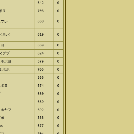
パポヌ
703
0
668
0
ポフレ
619
0
ヤペヨパ
ポヨ
669
0
ネヌブプ
624
0
ミホポヨ
579
0
ヌミホポ
705
0
ヌ
566
0
ホポヨ
674
0
プ
660
0
ラ
669
0
マホヤフ
692
0
588
0
プポ
ike
677
0
プマ
704
0