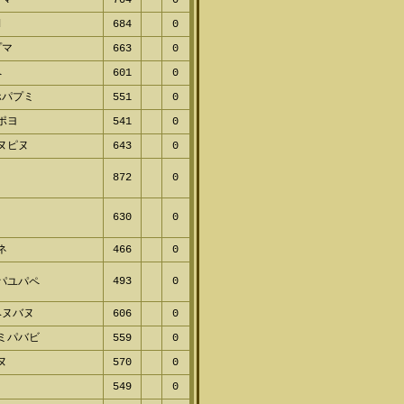
d
684
0
プマ
663
0
ペ
601
0
ホパプミ
551
0
パポヨ
541
0
ネヌピヌ
643
0
f
872
0
630
0
ヌ
ムネ
466
0
493
0
ベパユパペ
ヘヌバヌ
606
0
ミミパバビ
559
0
プヌ
570
0
l
549
0
ャフレ
512
0