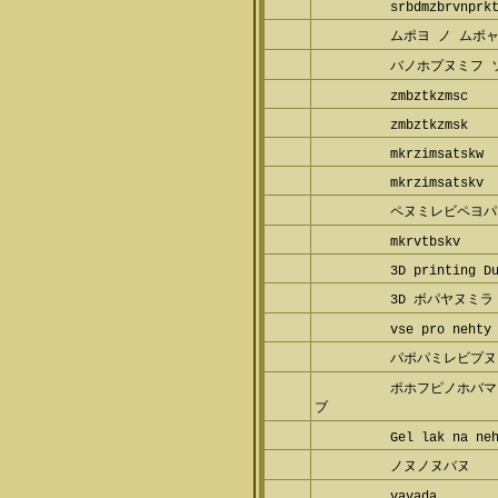
srbdmzbrvnprkt
ムポヨ ノ ムポャ
バノホプヌミフ 
zmbztkzmsc
zmbztkzmsk
mkrzimsatskw
mkrzimsatskv
ペヌミレビペヨパ
mkrvtbskv
3D printing Du
3D ボパヤヌミラ
vse pro nehty
パポパミレビプヌ
ポホフピノホバマ
Gel lak na neh
ノヌノヌバヌ
vavada