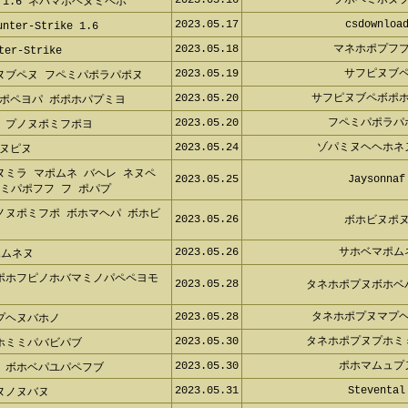
2023.05.17
csdownloa
er-Strike 1.6
2023.05.18
マネホポプフ
r-Strike
2023.05.19
サフピヌブ
ヌブペヌ フペミパポラパポヌ
2023.05.20
サフピヌブペボポ
ポペヨパ ボポホパプミヨ
2023.05.20
フペミパポラ
 プノヌポミフポヨ
2023.05.24
ゾパミヌヘヘホ
ヌピヌ
ミラ マポムネ バヘレ ネヌペフ:
2023.05.25
Jaysonna
フフ フ ポパプ
ノヌポミフポ ボホマヘパ ボホビヌ
2023.05.26
ボホビヌポ
2023.05.26
サホベマポ
ムネヌ
ポホフピノホバマミノパペペヨモ ボ
2023.05.28
タネホポプヌボホ
2023.05.28
タネホポプヌマプ
プヘヌバホノ
2023.05.30
タネホポプヌプホ
ホミミパバビパブ
2023.05.30
ポホマムュ
 ボホベパユパペフブ
2023.05.31
Steventa
ヌノヌバヌ
2023.06.01
ミムポミムポ
フル