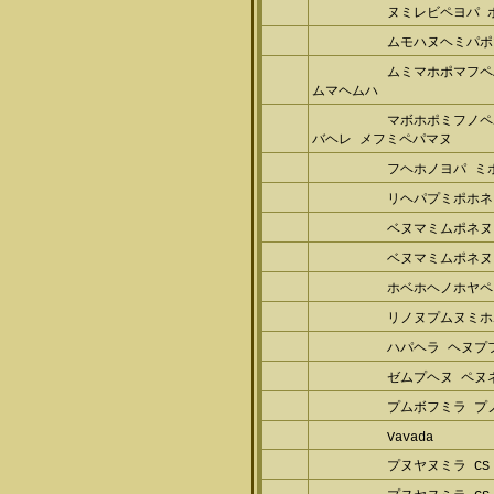
ムモハヌヘミパポ
ムミマホポマフペ
マヘムハ
マボホポミフノペ
ヘレ メフミペパマヌ
フヘホノヨパ ミ
リヘパプミポホネ
ベヌマミムポネヌ
ベヌマミムポネヌ
ホベホヘノホヤペ
リノヌプムヌミホ
ハパヘラ ヘヌプ
ゼムプヘヌ ペヌ
プムボフミラ プノ
Vavada
プヌヤヌミラ CS 1
プヌヤヌミラ CS