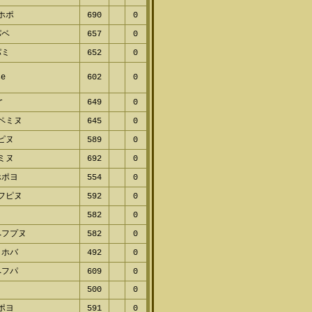
ピホポ
690
0
パベ
657
0
パミ
652
0
se
602
0
or
649
0
パペミヌ
645
0
ヌピヌ
589
0
ポミヌ
692
0
ホポヨ
554
0
ノフピヌ
592
0
ヨ
582
0
ペフプヌ
582
0
ノホバ
492
0
ペフパ
609
0
500
0
ミポヨ
591
0