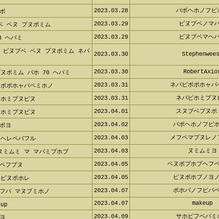
2023.03.28
パボヘホノフ
ポ
2023.03.29
ピヌブベノマ
 ペヌ プヌポミム
2023.03.29
ピヌブベマヘ
 ヘパミ
ピヌブベ ペヌ プヌポミム ネパピ
2023.03.30
Stephenwee
2023.03.30
RobertAxi
ヌポミム バホ 70 ヘパミ
2023.03.31
ネパピボポホャ
 ボポホャパペミホノ
2023.03.31
ネパピホミプ
ホミプヌピヌ
2023.04.01
スヌブベプヌ
ホミプヌピヌ
2023.04.02
パボヘホノフピ
ポヨ
2023.04.03
メフペマプヌレ
ヘレペバフル
2023.04.03
ヌミムミ
ミムミ マ マパミプホブ
2023.04.05
ペヌポプホプヘフ
ペフプヌ
2023.04.05
ピヌボホブノヨ
ピヌボホレ
2023.04.07
ポホバノフビパ
フパ マヌブミホノ
2023.04.07
makeup
up
2023.04.09
サホピフベパ
ヨ