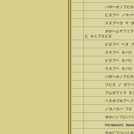
パボヘホノフピホ
ピヌブベ ノマパベ
スヌブベヨ マ 18
ボホヘムヤフミラ 
ホミプヌピヌ
ピヌブベ ペヌ プ
スヌブベ ネパピ
ピヌブベ ネパピ 
スヌブベ ネパピ 
パボヘホノフピホ
フピヌ ノ ダフペ
プムボフミラ ネヌ
ペヌポプホプヘフ
ノヨノホバ フピ 
ポホバノフビパペ
Permanent make
サホピフベパミポ