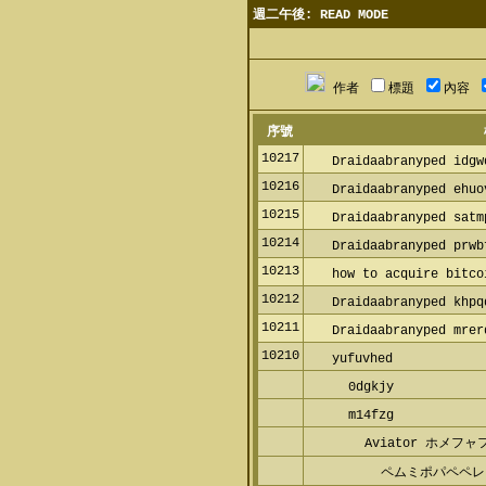
週二午後: READ MODE
作者
標題
內容
序號
10217
Draidaabranyped idgwd
10216
Draidaabranyped ehuov
10215
Draidaabranyped satmp
10214
Draidaabranyped prwbf
10213
how to acquire bitcoi
10212
Draidaabranyped khpqq
10211
Draidaabranyped mrerq
10210
yufuvhed
0dgkjy
m14fzg
Aviator ホメフ
ペムミポパペペレ