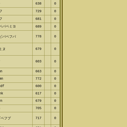
レ
638
0
ペフ
729
0
ヤフ
681
0
ヌベパペミヨ
689
0
778
0
フビパペフパ
679
0
フミヌ
603
0
フ
mn
663
0
kmn
772
0
ddf
600
0
vnk
617
0
vn
679
0
n
705
0
717
0
ブペフプ