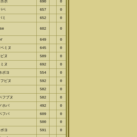
ピホポ
690
0
パベ
657
0
パミ
652
0
se
602
0
or
649
0
パペミヌ
645
0
ヌピヌ
589
0
ポミヌ
692
0
ホポヨ
554
0
ノフピヌ
592
0
ヨ
582
0
ペフプヌ
582
0
ノホバ
492
0
ペフパ
609
0
500
0
ミポヨ
591
0