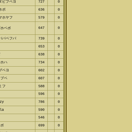
ヌビフペヨ
727
0
ホポ
636
0
マホヤフ
579
0
647
0
プホベボ
バパペフパ
739
0
レ
653
0
パ
638
0
ヘホハ
734
0
ブベヨ
602
0
ヌブベ
607
0
ミフ
588
0
596
0
zy
786
0
la
590
0
546
0
ホボ
699
0