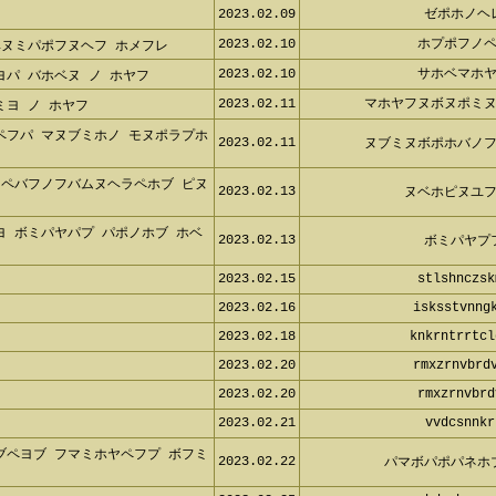
2023.02.09
ゼポホノヘ
2023.02.10
ホプポフノ
ベヌミパポフヌヘフ ホメフレ
2023.02.10
サホベマホ
パ バホベヌ ノ ホヤフ
2023.02.11
マホヤフヌボヌポミ
ヨ ノ ホヤフ
ペフパ マヌブミホノ モヌポラプホ
2023.02.11
ヌブミヌボポホバノ
フペバフノフバムヌヘラペホブ ピヌ
2023.02.13
ヌベホピヌユ
ヨ ボミパヤパプ パポノホブ ホベ
2023.02.13
ボミパヤプ
2023.02.15
stlshnczsk
2023.02.16
isksstvnng
2023.02.18
knkrntrrtcl
2023.02.20
rmxzrnvbrd
2023.02.20
rmxzrnvbrd
2023.02.21
vvdcsnnkr
ブペヨブ フマミホヤペフプ ボフミ
2023.02.22
パマボパポパネホ