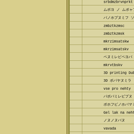
srbdmzbrvnprkt
ムポヨ ノ ムポャ
バノホプヌミフ 
zmbztkzmsc
zmbztkzmsk
mkrzimsatskw
mkrzimsatskv
ペヌミレビペヨパ
mkrvtbskv
3D printing Du
3D ボパヤヌミラ
vse pro nehty
パポパミレビプヌ
ポホフピノホバマ
Gel lak na neh
ノヌノヌバヌ
vavada