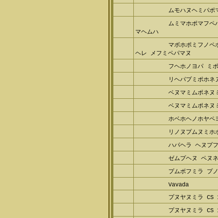
ムモハヌヘミパポ
ムミマホポマフペ
マヘムハ
マボホポミフノペ
ヘレ メフミペパマヌ
フヘホノヨパ ミ
リヘパプミポホネ
ベヌマミムポネヌ
ベヌマミムポネヌ
ホベホヘノホヤペ
リノヌプムヌミホ
ハパヘラ ヘヌプ
ゼムプヘヌ ペヌ
プムボフミラ プノ
Vavada
プヌヤヌミラ CS 1
プヌヤヌミラ CS