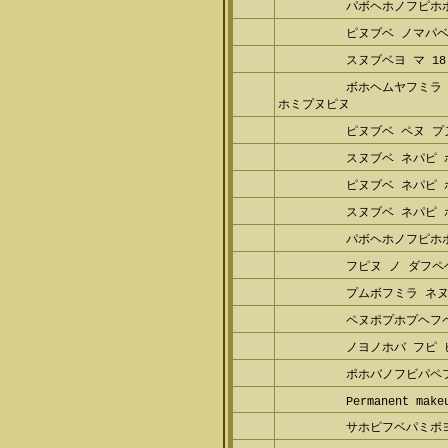
パボヘホノフピホ
ピヌブベ ノマパベ
スヌブベヨ マ 18
ボホヘムヤフミラ 
ホミプヌピヌ
ピヌブベ ペヌ プ
スヌブベ ネパピ
ピヌブベ ネパピ 
スヌブベ ネパピ 
パボヘホノフピホ
フピヌ ノ ダフペ
プムボフミラ ネヌ
ペヌポプホプヘフ
ノヨノホバ フピ 
ポホバノフビパペ
Permanent make
サホピフベパミポ