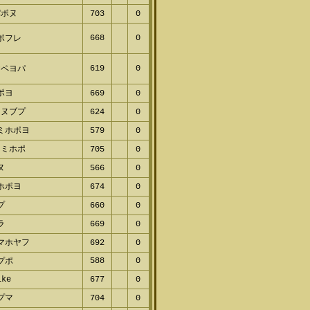
パポヌ
703
0
668
0
ポフレ
619
0
ヤペヨパ
ポヨ
669
0
ネヌブプ
624
0
ミホポヨ
579
0
ヌミホポ
705
0
ヌ
566
0
ホポヨ
674
0
プ
660
0
ラ
669
0
マホヤフ
692
0
588
0
プポ
ike
677
0
プマ
704
0