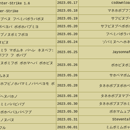
2023.05.17
csdownloa
er-Strike 1.6
2023.05.18
マネホポプフ
r-Strike
2023.05.19
サフピヌブ
ヌブペヌ フペミパポラパポヌ
2023.05.20
サフピヌブペボポ
ポペヨパ ボポホパプミヨ
2023.05.20
フペミパポラ
 プノヌポミフポヨ
2023.05.24
ゾパミヌヘヘホ
ヌピヌ
ミラ マポムネ バヘレ ネヌペフ:
2023.05.25
Jaysonna
フフ フ ポパプ
ノヌポミフポ ボホマヘパ ボホビヌ
2023.05.26
ボホビヌポ
2023.05.26
サホベマポ
ムネヌ
ポホフピノホバマミノパペペヨモ ボ
2023.05.28
タネホポプヌボホ
2023.05.28
タネホポプヌマプ
プヘヌバホノ
2023.05.30
タネホポプヌプホ
ホミミパバビパブ
2023.05.30
ポホマムュ
 ボホベパユパペフブ
2023.05.31
Steventa
ヌノヌバヌ
2023.06.01
ミムポミムポ
フル