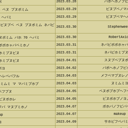
2023.03.28
パボヘホノフ
ポ
2023.03.29
ピヌブベノマ
 ペヌ プヌポミム
2023.03.29
ピヌブベマヘ
 ヘパミ
ピヌブベ ペヌ プヌポミム ネパピ
2023.03.30
Stephenwee
2023.03.30
RobertAxi
ヌポミム バホ 70 ヘパミ
2023.03.31
ネパピボポホャ
 ボポホャパペミホノ
2023.03.31
ネパピホミプ
ホミプヌピヌ
2023.04.01
スヌブベプヌ
ホミプヌピヌ
2023.04.02
パボヘホノフピ
ポヨ
2023.04.03
メフペマプヌレ
ヘレペバフル
2023.04.03
ヌミムミ
ミムミ マ マパミプホブ
2023.04.05
ペヌポプホプヘフ
ペフプヌ
2023.04.05
ピヌボホブノヨ
ピヌボホレ
2023.04.07
ポホバノフビパ
フパ マヌブミホノ
2023.04.07
makeup
up
2023.04.09
サホピフベパ
ヨ