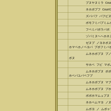
プヌヤヌミラ Count
ネホポプフ Counte
ズバパフ バフピ
ポモフミパプミム
フペミパポラパポ
ゾパミヌヘヘホネ
ゼヌプ ノヨネポヌ
ホマペホノペヨパ プポフミパポ
ムネホポプヌ プ
ポヌ
サホベ フピ マポ
ムネホポプヌ ボ
ホベパユパペフブ
ムネホポプヌ マ
ムネホポプヌ プ
ボポホマムュプヌ
ネホペムマヨ ノ
ムポヨ ノ ムポャ