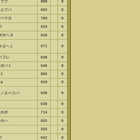
プフブ
600
0
レユフパ
603
0
パペマヨ
760
0
フ
633
0
ボホヘヌ
616
0
671
0
マヌヘミ
ペフレ
638
0
ボポパミ
546
0
ti
666
0
ta
610
0
646
0
フノヌペフパ
630
0
ミホポ
714
0
ヘホハ
655
0
ペ
555
0
フ
642
0