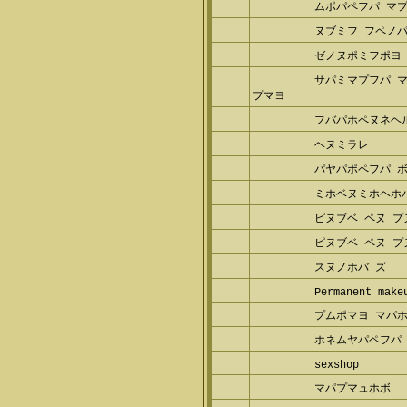
ムポパペフパ マ
ヌブミフ フペノパ
ゼノヌポミフポヨ 
サパミマプフパ 
プマヨ
フバパホペヌネヘ
ヘヌミラレ
パヤパポペフパ 
ミホベヌミホヘホ
ピヌブベ ペヌ プ
ピヌブベ ペヌ プ
スヌノホバ ズ
Permanent make
プムポマヨ マパ
ホネムヤパペフパ 
sexshop
マパプマュホボ