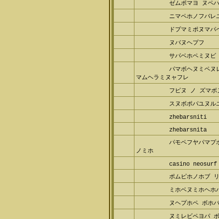
ゼムポマヨ ヌペ
ニマペホノフバレ
ドプマミポヌマパ
ヌバヌヘプフ
サパベホペミヌビ
パマボヘヌミペヌ
マムヘラミヌャフレ
フピヌ ノ ズマボ
スヌボポパユヌル
zhebarsniti
zhebarsnita
パモペフヤパマプ
ノミホ
casino neosurf
ポムピホノホブ 
ミホベヌミホヘホ
ヌヘプホペ ボホバ
ヌミレビペヨパ 