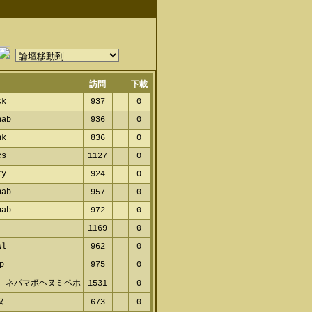
訪問
下載
ck
937
0
nab
936
0
nk
836
0
cs
1127
0
ty
924
0
nab
957
0
nab
972
0
1169
0
wl
962
0
p
975
0
 ネパマボヘヌミペホ
1531
0
ヌ
673
0