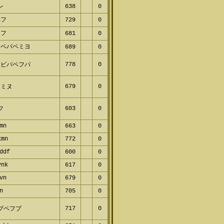
レ
638
0
ペフ
729
0
ヤフ
681
0
ヌベパペミヨ
689
0
778
0
フビパペフパ
679
0
フミヌ
603
0
フ
mn
663
0
kmn
772
0
ddf
600
0
vnk
617
0
vn
679
0
n
705
0
717
0
ブペフプ