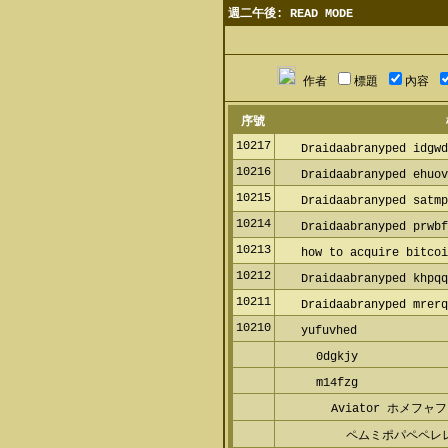
週二午後: READ MODE
作者
標題
內容
序號
10217
Draidaabranyped idgwd
10216
Draidaabranyped ehuov
10215
Draidaabranyped satmp
10214
Draidaabranyped prwbf
10213
how to acquire bitcoi
10212
Draidaabranyped khpqq
10211
Draidaabranyped mrerq
10210
yufuvhed
0dgkjy
m14fzg
Aviator ホメフ
ペムミポパペペレ