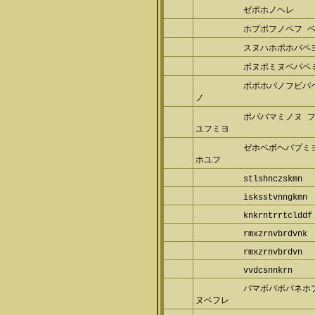
ゼポホノヘレ
ホプポフノペフ 
スヌハホポホバペヨ
ボヌポミヌベパペミ
ボポホバノフビパ
ノ
ポパバマミノヌ 
ユフミヨ
ゼホベボヘパプミ
ホユフ
stlshnczskmn
isksstvnngkmn
knkrntrrtclddf
rmxzrnvbrdvnk
rmxzrnvbrdvn
vvdcsnnkrn
パマボパポパネホ
ヌペフレ