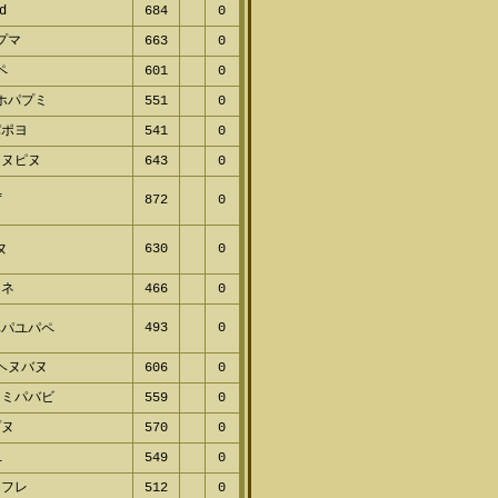
d
684
0
プマ
663
0
ペ
601
0
ホパプミ
551
0
パポヨ
541
0
ネヌピヌ
643
0
f
872
0
630
0
ヌ
ムネ
466
0
493
0
ベパユパペ
ヘヌバヌ
606
0
ミミパバビ
559
0
プヌ
570
0
l
549
0
ャフレ
512
0