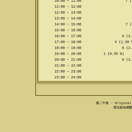
10:00 ~ 11:00
7 (
11:00 ~ 12:00
12:00 ~ 13:00
13:00 ~ 14:00
14:00 ~ 15:00
7 (
15:00 ~ 16:00
16:00 ~ 17:00
6 (2.
17:00 ~ 18:00
4 (1.39 
18:00 ~ 19:00
6 (2.
19:00 ~ 20:00
1 (0.35 %)
20:00 ~ 21:00
6 (2.
21:00 ~ 22:00
22:00 ~ 23:00
23:00 ~ 24:00
週二午後 - Original 
漢化版由網酷