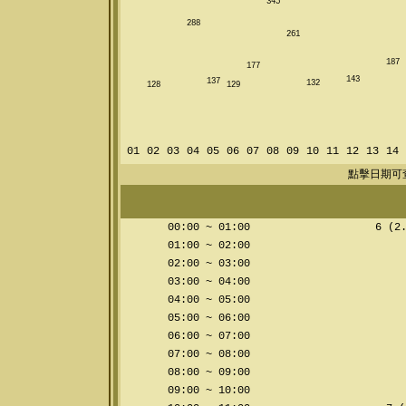
345
288
261
187
177
143
137
132
128
129
01
02
03
04
05
06
07
08
09
10
11
12
13
14
點擊日期可
00:00 ~ 01:00
6 (2.
01:00 ~ 02:00
02:00 ~ 03:00
03:00 ~ 04:00
04:00 ~ 05:00
05:00 ~ 06:00
06:00 ~ 07:00
07:00 ~ 08:00
08:00 ~ 09:00
09:00 ~ 10:00