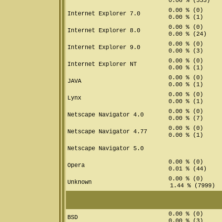
0.06 % (353)
0.00 % (0)
Internet Explorer 7.0
0.00 % (1)
0.00 % (0)
Internet Explorer 8.0
0.00 % (24)
0.00 % (0)
Internet Explorer 9.0
0.00 % (3)
0.00 % (0)
Internet Explorer NT
0.00 % (1)
0.00 % (0)
JAVA
0.00 % (1)
0.00 % (0)
Lynx
0.00 % (1)
0.00 % (0)
Netscape Navigator 4.0
0.00 % (7)
0.00 % (0)
Netscape Navigator 4.77
0.00 % (1)
Netscape Navigator 5.0
0.00 % (0)
Opera
0.01 % (44)
0.00 % (0)
Unknown
1.44 % (7999)
0.00 % (0)
BSD
0.00 % (3)