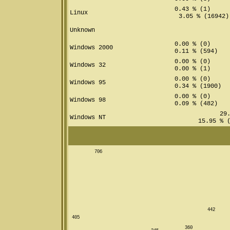
0.43 % (1)
Linux
3.05 % (16942)
Unknown
0.00 % (0)
Windows 2000
0.11 % (594)
0.00 % (0)
Windows 32
0.00 % (1)
0.00 % (0)
Windows 95
0.34 % (1900)
0.00 % (0)
Windows 98
0.09 % (482)
29.
Windows NT
15.95 % (
706
442
405
360