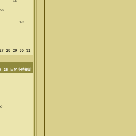
339
270
176
27
28
29
30
31
 月 28 日的小時統計
%)