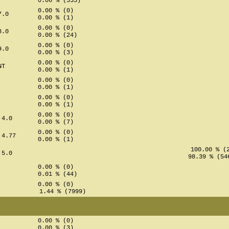
0.06 % (353)
0.00 % (0)
7.0
0.00 % (1)
0.00 % (0)
8.0
0.00 % (24)
0.00 % (0)
9.0
0.00 % (3)
0.00 % (0)
NT
0.00 % (1)
0.00 % (0)
0.00 % (1)
0.00 % (0)
0.00 % (1)
0.00 % (0)
 4.0
0.00 % (7)
0.00 % (0)
 4.77
0.00 % (1)
100.00 % (2
 5.0
98.39 % (54
0.00 % (0)
0.01 % (44)
0.00 % (0)
1.44 % (7999)
0.00 % (0)
0.00 % (3)