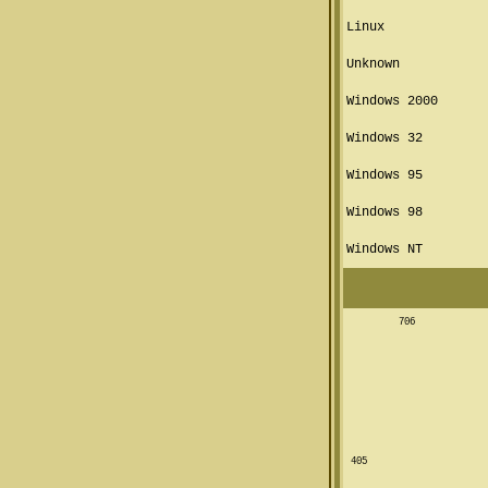
Linux
Unknown
Windows 2000
Windows 32
Windows 95
Windows 98
Windows NT
706
405