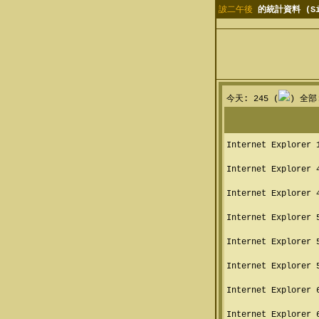
詖二午後
的統計資料 (Si
今天: 245 (
) 全部:
Internet Explorer 
Internet Explorer 
Internet Explorer 
Internet Explorer 
Internet Explorer 
Internet Explorer 
Internet Explorer 
Internet Explorer 