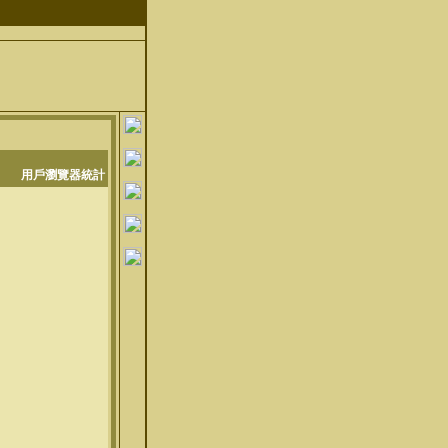
用戶瀏覽器統計