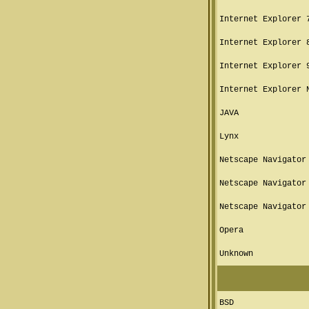
Internet Explorer 
Internet Explorer 
Internet Explorer 
Internet Explorer 
JAVA
Lynx
Netscape Navigator
Netscape Navigator
Netscape Navigator
Opera
Unknown
BSD